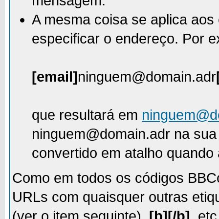
mensagem.
A mesma coisa se aplica aos
especificar o endereço. Por 
[email]
ninguem@domain.adr
que resultará em
ninguem@do
ninguem@domain.adr na sua
convertido em atalho quando
Como em todos os códigos BBCo
URLs com quaisquer outras etiq
(ver o item seguinte),
[b][/b]
, et