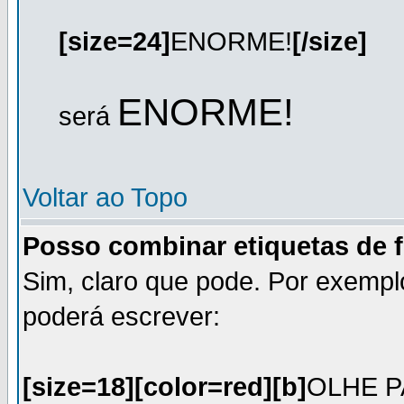
[size=24]
ENORME!
[/size]
ENORME!
será
Voltar ao Topo
Posso combinar etiquetas de 
Sim, claro que pode. Por exempl
poderá escrever:
[size=18][color=red][b]
OLHE P