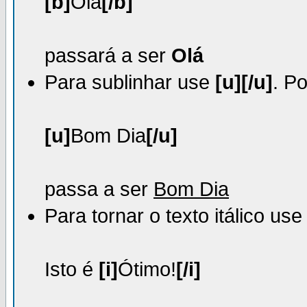
[b]
Olá
[/b]
passará a ser
Olá
Para sublinhar use
[u][/u]
. P
[u]
Bom Dia
[/u]
passa a ser
Bom Dia
Para tornar o texto itálico us
Isto é
[i]
Ótimo!
[/i]