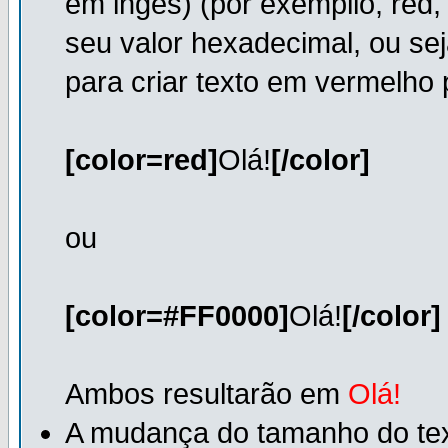
em ingês) (por exempllo, red, 
seu valor hexadecimal, ou se
para criar texto em vermelho 
[color=red]
Olá!
[/color]
ou
[color=#FF0000]
Olá!
[/color]
Ambos resultarão em
Olá!
A mudança do tamanho do text