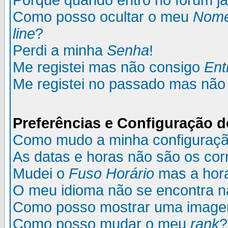
Porque quando entro no fórum já
Como posso ocultar o meu
Nom
line
?
Perdi a minha
Senha
!
Me registei mas não consigo
Ent
Me registei no passado mas não
Preferências e Configuração d
Como mudo a minha configuraç
As datas e horas não são os cor
Mudei o
Fuso Horário
mas a hora
O meu idioma não se encontra na 
Como posso mostrar uma image
Como posso mudar o meu
rank
?