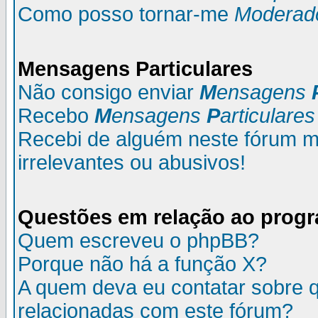
Como posso tornar-me
Moderad
M
ensagens
P
articulares
Não consigo enviar
M
ensagens
Recebo
M
ensagens
P
articulares
Recebi de alguém neste fórum
irrelevantes ou abusivos!
Questões em relação ao prog
Quem escreveu o phpBB?
Porque não há a função X?
A quem deva eu contatar sobre q
relacionadas com este fórum?