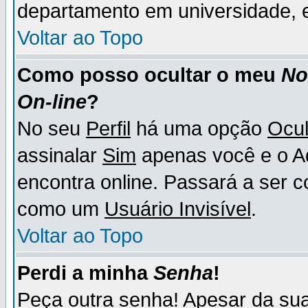
departamento em universidade, e
Voltar ao Topo
Como posso ocultar o meu
N
On-line
?
No seu
Perfil
há uma opção
Ocul
assinalar
Sim
apenas você e o Ad
encontra online. Passará a ser 
como um
Usuário Invisível
.
Voltar ao Topo
Perdi a minha
Senha
!
Peça outra senha! Apesar da su