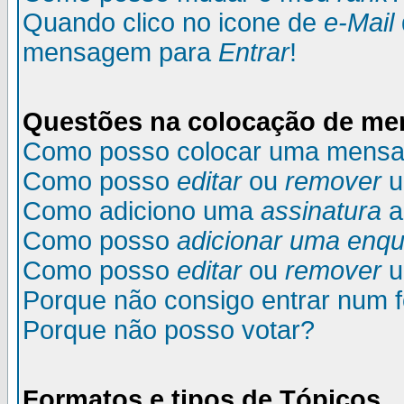
Quando clico no icone de
e-Mail
mensagem para
Entrar
!
Questões na colocação de m
Como posso colocar uma mens
Como posso
editar
ou
remover
u
Como adiciono uma
assinatura
a
Como posso
adicionar uma enqu
Como posso
editar
ou
remover
u
Porque não consigo entrar num 
Porque não posso votar?
Formatos e tipos de Tópicos