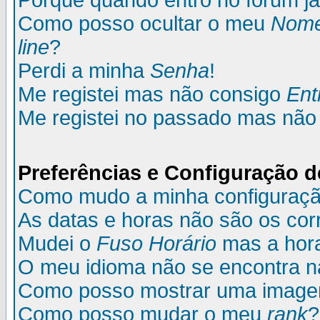
Porque quando entro no fórum já
Como posso ocultar o meu
Nom
line
?
Perdi a minha
Senha
!
Me registei mas não consigo
Ent
Me registei no passado mas não
Preferências e Configuração d
Como mudo a minha configuraç
As datas e horas não são os cor
Mudei o
Fuso Horário
mas a hora
O meu idioma não se encontra na 
Como posso mostrar uma image
Como posso mudar o meu
rank
?