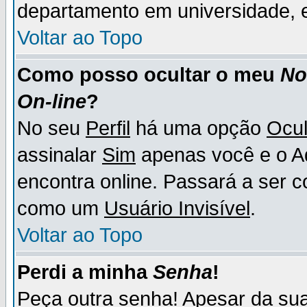
departamento em universidade, e
Voltar ao Topo
Como posso ocultar o meu
N
On-line
?
No seu
Perfil
há uma opção
Ocul
assinalar
Sim
apenas você e o Ad
encontra online. Passará a ser 
como um
Usuário Invisível
.
Voltar ao Topo
Perdi a minha
Senha
!
Peça outra senha! Apesar da su