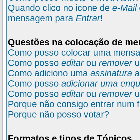
Quando clico no icone de
e-Mail
mensagem para
Entrar
!
Questões na colocação de m
Como posso colocar uma mens
Como posso
editar
ou
remover
u
Como adiciono uma
assinatura
a
Como posso
adicionar uma enqu
Como posso
editar
ou
remover
u
Porque não consigo entrar num 
Porque não posso votar?
Formatos e tipos de Tópicos