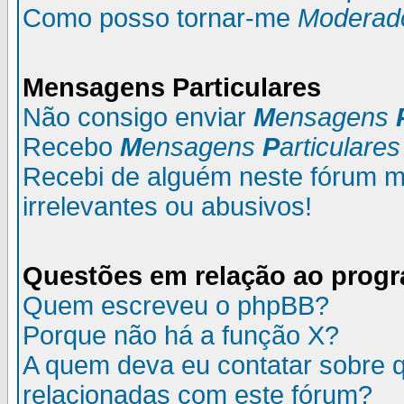
Como posso tornar-me
Moderad
M
ensagens
P
articulares
Não consigo enviar
M
ensagens
Recebo
M
ensagens
P
articulares
Recebi de alguém neste fórum
irrelevantes ou abusivos!
Questões em relação ao prog
Quem escreveu o phpBB?
Porque não há a função X?
A quem deva eu contatar sobre q
relacionadas com este fórum?