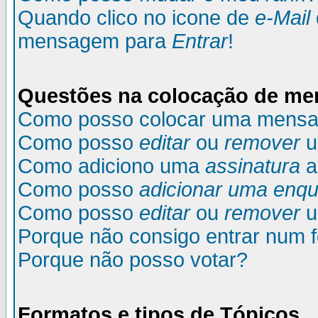
Quando clico no icone de
e-Mail
mensagem para
Entrar
!
Questões na colocação de m
Como posso colocar uma mens
Como posso
editar
ou
remover
u
Como adiciono uma
assinatura
a
Como posso
adicionar uma enqu
Como posso
editar
ou
remover
u
Porque não consigo entrar num 
Porque não posso votar?
Formatos e tipos de Tópicos