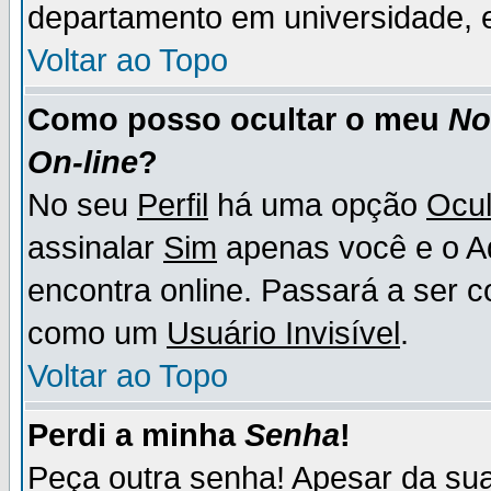
departamento em universidade, e
Voltar ao Topo
Como posso ocultar o meu
N
On-line
?
No seu
Perfil
há uma opção
Ocul
assinalar
Sim
apenas você e o Ad
encontra online. Passará a ser 
como um
Usuário Invisível
.
Voltar ao Topo
Perdi a minha
Senha
!
Peça outra senha! Apesar da su