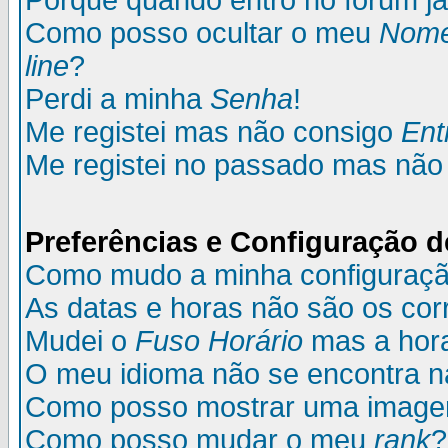
Porque quando entro no fórum já
Como posso ocultar o meu
Nom
line
?
Perdi a minha
Senha
!
Me registei mas não consigo
Ent
Me registei no passado mas não
Preferências e Configuração d
Como mudo a minha configuraç
As datas e horas não são os cor
Mudei o
Fuso Horário
mas a hora
O meu idioma não se encontra na 
Como posso mostrar uma image
Como posso mudar o meu
rank
?