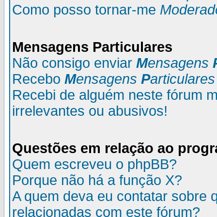
Como posso tornar-me
Moderad
M
ensagens
P
articulares
Não consigo enviar
M
ensagens
Recebo
M
ensagens
P
articulares
Recebi de alguém neste fórum
irrelevantes ou abusivos!
Questões em relação ao prog
Quem escreveu o phpBB?
Porque não há a função X?
A quem deva eu contatar sobre q
relacionadas com este fórum?