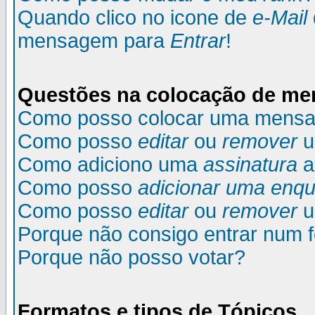
Quando clico no icone de
e-Mail
mensagem para
Entrar
!
Questões na colocação de m
Como posso colocar uma mens
Como posso
editar
ou
remover
u
Como adiciono uma
assinatura
a
Como posso
adicionar uma enqu
Como posso
editar
ou
remover
u
Porque não consigo entrar num 
Porque não posso votar?
Formatos e tipos de Tópicos