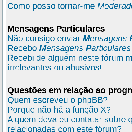
Como posso tornar-me
Moderad
M
ensagens
P
articulares
Não consigo enviar
M
ensagens
Recebo
M
ensagens
P
articulares
Recebi de alguém neste fórum
irrelevantes ou abusivos!
Questões em relação ao prog
Quem escreveu o phpBB?
Porque não há a função X?
A quem deva eu contatar sobre q
relacionadas com este fórum?