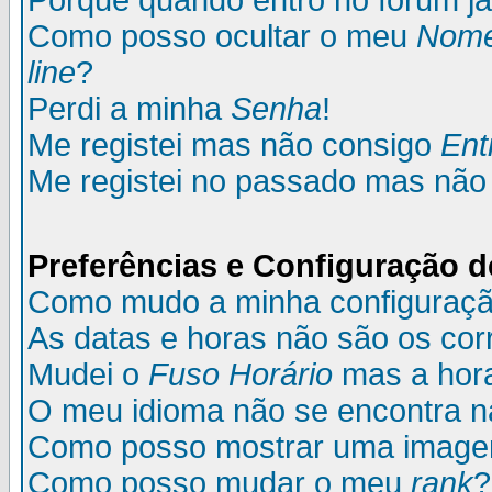
Porque quando entro no fórum já
Como posso ocultar o meu
Nom
line
?
Perdi a minha
Senha
!
Me registei mas não consigo
Ent
Me registei no passado mas não
Preferências e Configuração d
Como mudo a minha configuraç
As datas e horas não são os cor
Mudei o
Fuso Horário
mas a hora
O meu idioma não se encontra na 
Como posso mostrar uma image
Como posso mudar o meu
rank
?