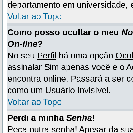
departamento em universidade, e
Voltar ao Topo
Como posso ocultar o meu
N
On-line
?
No seu
Perfil
há uma opção
Ocul
assinalar
Sim
apenas você e o Ad
encontra online. Passará a ser 
como um
Usuário Invisível
.
Voltar ao Topo
Perdi a minha
Senha
!
Peça outra senha! Apesar da su