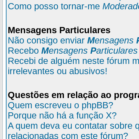
Como posso tornar-me
Moderad
M
ensagens
P
articulares
Não consigo enviar
M
ensagens
Recebo
M
ensagens
P
articulares
Recebi de alguém neste fórum
irrelevantes ou abusivos!
Questões em relação ao prog
Quem escreveu o phpBB?
Porque não há a função X?
A quem deva eu contatar sobre q
relacionadas com este fórum?