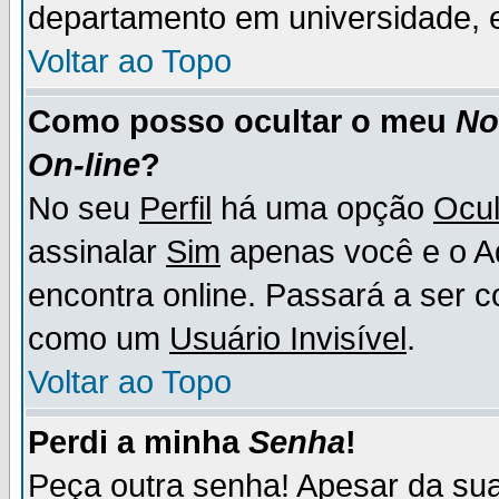
departamento em universidade, e
Voltar ao Topo
Como posso ocultar o meu
N
On-line
?
No seu
Perfil
há uma opção
Ocul
assinalar
Sim
apenas você e o Ad
encontra online. Passará a ser 
como um
Usuário Invisível
.
Voltar ao Topo
Perdi a minha
Senha
!
Peça outra senha! Apesar da su