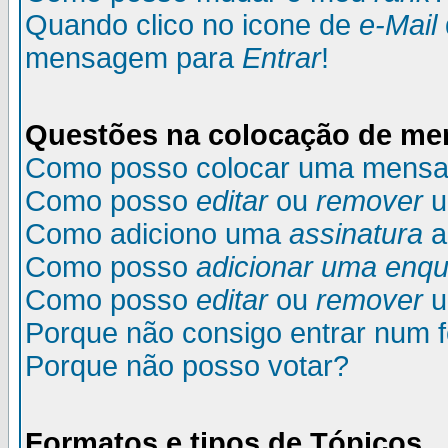
Quando clico no icone de
e-Mail
mensagem para
Entrar
!
Questões na colocação de m
Como posso colocar uma mens
Como posso
editar
ou
remover
u
Como adiciono uma
assinatura
a
Como posso
adicionar uma enqu
Como posso
editar
ou
remover
u
Porque não consigo entrar num 
Porque não posso votar?
Formatos e tipos de Tópicos