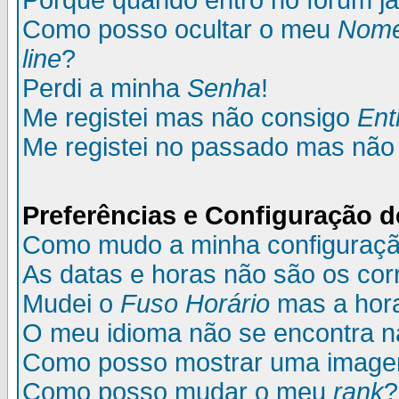
Porque quando entro no fórum já
Como posso ocultar o meu
Nom
line
?
Perdi a minha
Senha
!
Me registei mas não consigo
Ent
Me registei no passado mas não
Preferências e Configuração d
Como mudo a minha configuraç
As datas e horas não são os cor
Mudei o
Fuso Horário
mas a hora
O meu idioma não se encontra na 
Como posso mostrar uma image
Como posso mudar o meu
rank
?