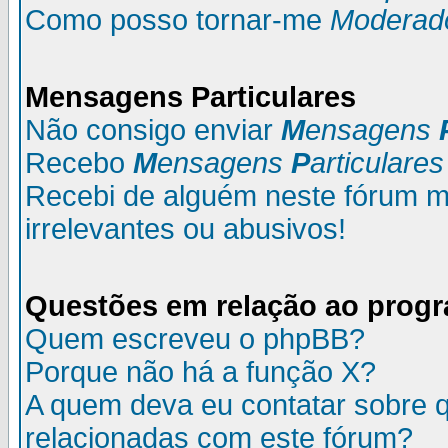
Como posso tornar-me
Moderad
M
ensagens
P
articulares
Não consigo enviar
M
ensagens
Recebo
M
ensagens
P
articulares
Recebi de alguém neste fórum
irrelevantes ou abusivos!
Questões em relação ao prog
Quem escreveu o phpBB?
Porque não há a função X?
A quem deva eu contatar sobre q
relacionadas com este fórum?