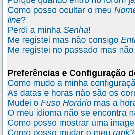
Porque quando entro no fórum já
Como posso ocultar o meu
Nom
line
?
Perdi a minha
Senha
!
Me registei mas não consigo
Ent
Me registei no passado mas não
Preferências e Configuração d
Como mudo a minha configuraç
As datas e horas não são os cor
Mudei o
Fuso Horário
mas a hora
O meu idioma não se encontra na 
Como posso mostrar uma image
Como posso mudar o meu
rank
?