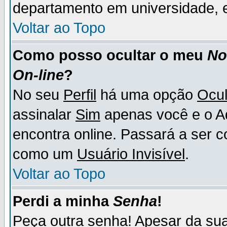
departamento em universidade, e
Voltar ao Topo
Como posso ocultar o meu
N
On-line
?
No seu
Perfil
há uma opção
Ocul
assinalar
Sim
apenas você e o Ad
encontra online. Passará a ser 
como um
Usuário Invisível
.
Voltar ao Topo
Perdi a minha
Senha
!
Peça outra senha! Apesar da su