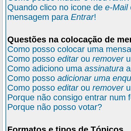
Quando clico no icone de
e-Mail
mensagem para
Entrar
!
Questões na colocação de m
Como posso colocar uma mens
Como posso
editar
ou
remover
u
Como adiciono uma
assinatura
a
Como posso
adicionar uma enqu
Como posso
editar
ou
remover
u
Porque não consigo entrar num 
Porque não posso votar?
Formatos e tipos de Tópicos