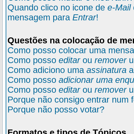
Quando clico no icone de
e-Mail
mensagem para
Entrar
!
Questões na colocação de m
Como posso colocar uma mens
Como posso
editar
ou
remover
u
Como adiciono uma
assinatura
a
Como posso
adicionar uma enqu
Como posso
editar
ou
remover
u
Porque não consigo entrar num 
Porque não posso votar?
Formatos e tipos de Tópicos