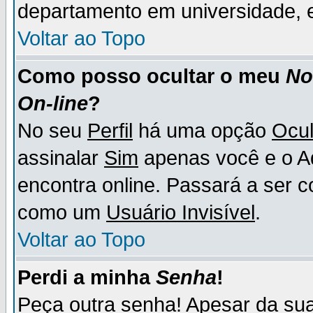
departamento em universidade, e
Voltar ao Topo
Como posso ocultar o meu
N
On-line
?
No seu
Perfil
há uma opção
Ocul
assinalar
Sim
apenas você e o Ad
encontra online. Passará a ser 
como um
Usuário Invisível
.
Voltar ao Topo
Perdi a minha
Senha
!
Peça outra senha! Apesar da su