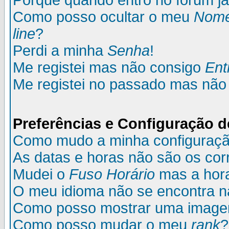
Porque quando entro no fórum já
Como posso ocultar o meu
Nom
line
?
Perdi a minha
Senha
!
Me registei mas não consigo
Ent
Me registei no passado mas não
Preferências e Configuração d
Como mudo a minha configuraç
As datas e horas não são os cor
Mudei o
Fuso Horário
mas a hora
O meu idioma não se encontra na 
Como posso mostrar uma image
Como posso mudar o meu
rank
?