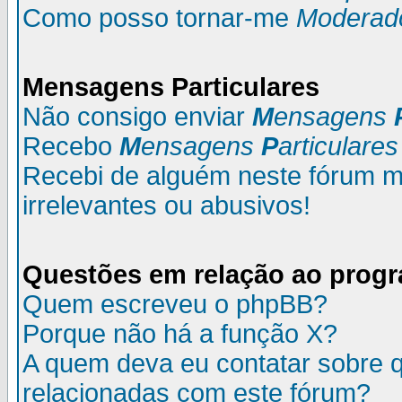
Como posso tornar-me
Moderad
M
ensagens
P
articulares
Não consigo enviar
M
ensagens
Recebo
M
ensagens
P
articulares
Recebi de alguém neste fórum
irrelevantes ou abusivos!
Questões em relação ao prog
Quem escreveu o phpBB?
Porque não há a função X?
A quem deva eu contatar sobre q
relacionadas com este fórum?