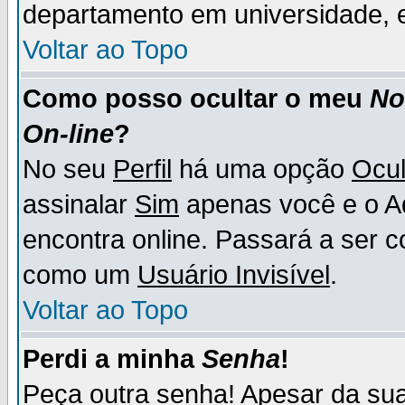
departamento em universidade, e
Voltar ao Topo
Como posso ocultar o meu
N
On-line
?
No seu
Perfil
há uma opção
Ocul
assinalar
Sim
apenas você e o Ad
encontra online. Passará a ser 
como um
Usuário Invisível
.
Voltar ao Topo
Perdi a minha
Senha
!
Peça outra senha! Apesar da su