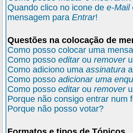
Quando clico no icone de
e-Mail
mensagem para
Entrar
!
Questões na colocação de m
Como posso colocar uma mens
Como posso
editar
ou
remover
u
Como adiciono uma
assinatura
a
Como posso
adicionar uma enqu
Como posso
editar
ou
remover
u
Porque não consigo entrar num 
Porque não posso votar?
Formatos e tipos de Tópicos