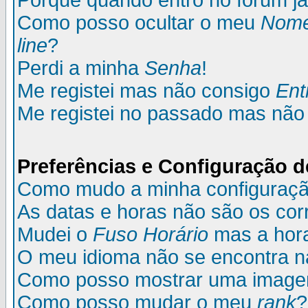
Porque quando entro no fórum já
Como posso ocultar o meu
Nom
line
?
Perdi a minha
Senha
!
Me registei mas não consigo
Ent
Me registei no passado mas não
Preferências e Configuração d
Como mudo a minha configuraç
As datas e horas não são os cor
Mudei o
Fuso Horário
mas a hora
O meu idioma não se encontra na 
Como posso mostrar uma image
Como posso mudar o meu
rank
?