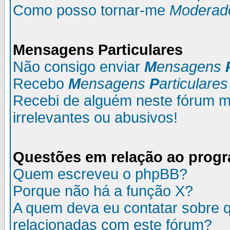
Como posso tornar-me
Moderad
M
ensagens
P
articulares
Não consigo enviar
M
ensagens
Recebo
M
ensagens
P
articulares
Recebi de alguém neste fórum
irrelevantes ou abusivos!
Questões em relação ao prog
Quem escreveu o phpBB?
Porque não há a função X?
A quem deva eu contatar sobre q
relacionadas com este fórum?