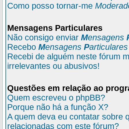
Como posso tornar-me
Moderad
M
ensagens
P
articulares
Não consigo enviar
M
ensagens
Recebo
M
ensagens
P
articulares
Recebi de alguém neste fórum
irrelevantes ou abusivos!
Questões em relação ao prog
Quem escreveu o phpBB?
Porque não há a função X?
A quem deva eu contatar sobre q
relacionadas com este fórum?