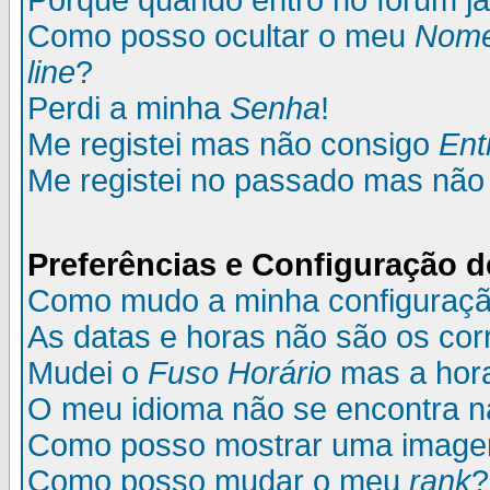
Porque quando entro no fórum já
Como posso ocultar o meu
Nom
line
?
Perdi a minha
Senha
!
Me registei mas não consigo
Ent
Me registei no passado mas não
Preferências e Configuração d
Como mudo a minha configuraç
As datas e horas não são os cor
Mudei o
Fuso Horário
mas a hora
O meu idioma não se encontra na 
Como posso mostrar uma image
Como posso mudar o meu
rank
?