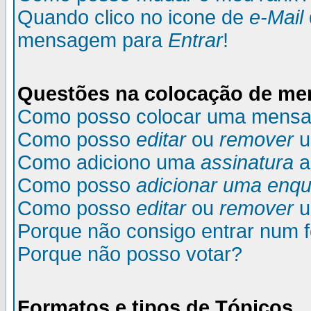
Quando clico no icone de
e-Mail
mensagem para
Entrar
!
Questões na colocação de m
Como posso colocar uma mens
Como posso
editar
ou
remover
u
Como adiciono uma
assinatura
a
Como posso
adicionar uma enqu
Como posso
editar
ou
remover
u
Porque não consigo entrar num 
Porque não posso votar?
Formatos e tipos de Tópicos