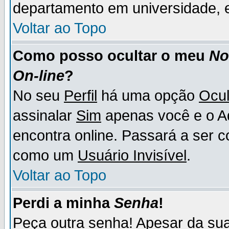
departamento em universidade, e
Voltar ao Topo
Como posso ocultar o meu
N
On-line
?
No seu
Perfil
há uma opção
Ocul
assinalar
Sim
apenas você e o Ad
encontra online. Passará a ser 
como um
Usuário Invisível
.
Voltar ao Topo
Perdi a minha
Senha
!
Peça outra senha! Apesar da su