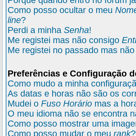
Porque quando entro no fórum já
Como posso ocultar o meu
Nom
line
?
Perdi a minha
Senha
!
Me registei mas não consigo
Ent
Me registei no passado mas não
Preferências e Configuração d
Como mudo a minha configuraç
As datas e horas não são os cor
Mudei o
Fuso Horário
mas a hora
O meu idioma não se encontra na 
Como posso mostrar uma image
Como posso mudar o meu
rank
?