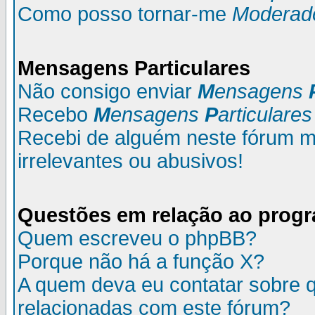
Como posso tornar-me
Moderad
M
ensagens
P
articulares
Não consigo enviar
M
ensagens
Recebo
M
ensagens
P
articulares
Recebi de alguém neste fórum
irrelevantes ou abusivos!
Questões em relação ao prog
Quem escreveu o phpBB?
Porque não há a função X?
A quem deva eu contatar sobre q
relacionadas com este fórum?