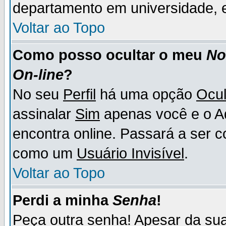
departamento em universidade, e
Voltar ao Topo
Como posso ocultar o meu
N
On-line
?
No seu
Perfil
há uma opção
Ocul
assinalar
Sim
apenas você e o Ad
encontra online. Passará a ser 
como um
Usuário Invisível
.
Voltar ao Topo
Perdi a minha
Senha
!
Peça outra senha! Apesar da su