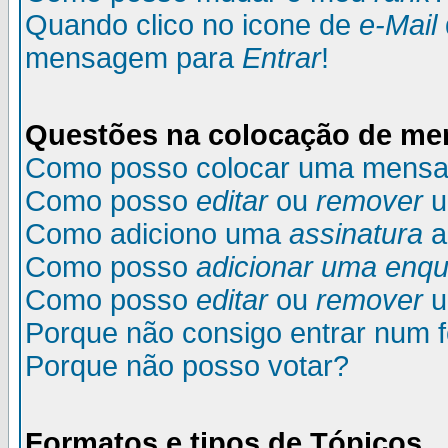
Quando clico no icone de
e-Mail
mensagem para
Entrar
!
Questões na colocação de m
Como posso colocar uma mens
Como posso
editar
ou
remover
u
Como adiciono uma
assinatura
a
Como posso
adicionar uma enqu
Como posso
editar
ou
remover
u
Porque não consigo entrar num 
Porque não posso votar?
Formatos e tipos de Tópicos