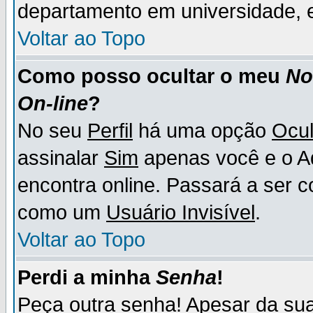
departamento em universidade, e
Voltar ao Topo
Como posso ocultar o meu
N
On-line
?
No seu
Perfil
há uma opção
Ocul
assinalar
Sim
apenas você e o Ad
encontra online. Passará a ser 
como um
Usuário Invisível
.
Voltar ao Topo
Perdi a minha
Senha
!
Peça outra senha! Apesar da su