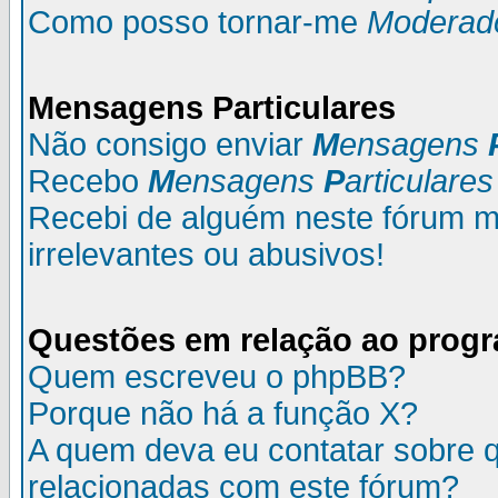
Como posso tornar-me
Moderad
M
ensagens
P
articulares
Não consigo enviar
M
ensagens
Recebo
M
ensagens
P
articulares
Recebi de alguém neste fórum
irrelevantes ou abusivos!
Questões em relação ao prog
Quem escreveu o phpBB?
Porque não há a função X?
A quem deva eu contatar sobre q
relacionadas com este fórum?