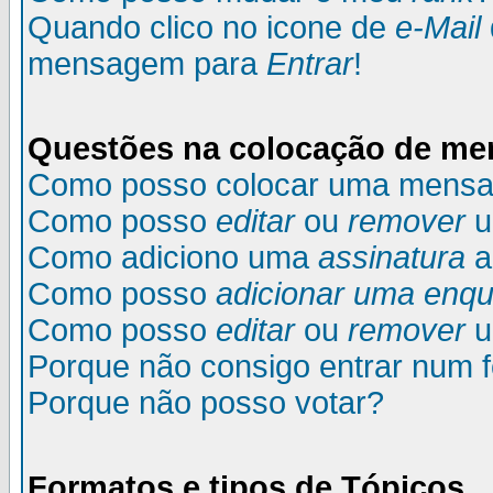
Quando clico no icone de
e-Mail
mensagem para
Entrar
!
Questões na colocação de m
Como posso colocar uma mens
Como posso
editar
ou
remover
u
Como adiciono uma
assinatura
a
Como posso
adicionar uma enqu
Como posso
editar
ou
remover
u
Porque não consigo entrar num 
Porque não posso votar?
Formatos e tipos de Tópicos