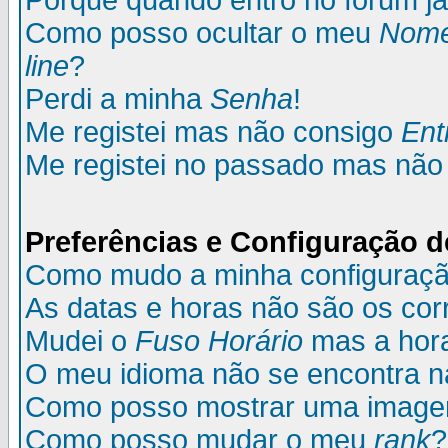
Porque quando entro no fórum já
Como posso ocultar o meu
Nom
line
?
Perdi a minha
Senha
!
Me registei mas não consigo
Ent
Me registei no passado mas não
Preferências e Configuração d
Como mudo a minha configuraç
As datas e horas não são os cor
Mudei o
Fuso Horário
mas a hora
O meu idioma não se encontra na 
Como posso mostrar uma image
Como posso mudar o meu
rank
?