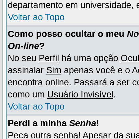
departamento em universidade, e
Voltar ao Topo
Como posso ocultar o meu
N
On-line
?
No seu
Perfil
há uma opção
Ocul
assinalar
Sim
apenas você e o Ad
encontra online. Passará a ser 
como um
Usuário Invisível
.
Voltar ao Topo
Perdi a minha
Senha
!
Peça outra senha! Apesar da su