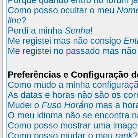
Porque quando entro no fórum já
Como posso ocultar o meu
Nom
line
?
Perdi a minha
Senha
!
Me registei mas não consigo
Ent
Me registei no passado mas não
Preferências e Configuração d
Como mudo a minha configuraç
As datas e horas não são os cor
Mudei o
Fuso Horário
mas a hora
O meu idioma não se encontra na 
Como posso mostrar uma image
Como posso mudar o meu
rank
?