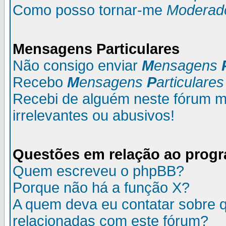
Como posso tornar-me
Moderad
M
ensagens
P
articulares
Não consigo enviar
M
ensagens
Recebo
M
ensagens
P
articulares
Recebi de alguém neste fórum
irrelevantes ou abusivos!
Questões em relação ao prog
Quem escreveu o phpBB?
Porque não há a função X?
A quem deva eu contatar sobre q
relacionadas com este fórum?