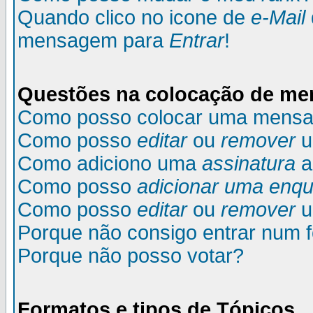
Quando clico no icone de
e-Mail
mensagem para
Entrar
!
Questões na colocação de m
Como posso colocar uma mens
Como posso
editar
ou
remover
u
Como adiciono uma
assinatura
a
Como posso
adicionar uma enqu
Como posso
editar
ou
remover
u
Porque não consigo entrar num 
Porque não posso votar?
Formatos e tipos de Tópicos