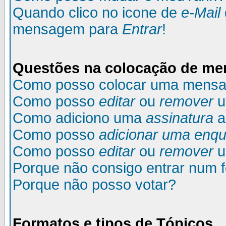
Quando clico no icone de
e-Mail
mensagem para
Entrar
!
Questões na colocação de m
Como posso colocar uma mens
Como posso
editar
ou
remover
u
Como adiciono uma
assinatura
a
Como posso
adicionar uma enqu
Como posso
editar
ou
remover
u
Porque não consigo entrar num 
Porque não posso votar?
Formatos e tipos de Tópicos