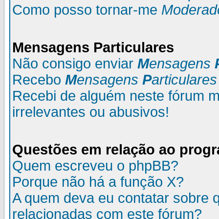
Como posso tornar-me
Moderad
M
ensagens
P
articulares
Não consigo enviar
M
ensagens
Recebo
M
ensagens
P
articulares
Recebi de alguém neste fórum
irrelevantes ou abusivos!
Questões em relação ao prog
Quem escreveu o phpBB?
Porque não há a função X?
A quem deva eu contatar sobre q
relacionadas com este fórum?