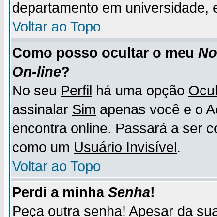
departamento em universidade, e
Voltar ao Topo
Como posso ocultar o meu
N
On-line
?
No seu
Perfil
há uma opção
Ocul
assinalar
Sim
apenas você e o Ad
encontra online. Passará a ser 
como um
Usuário Invisível
.
Voltar ao Topo
Perdi a minha
Senha
!
Peça outra senha! Apesar da su