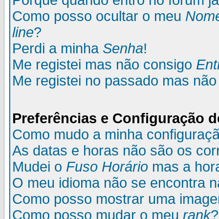
Porque quando entro no fórum já
Como posso ocultar o meu
Nom
line
?
Perdi a minha
Senha
!
Me registei mas não consigo
Ent
Me registei no passado mas não
Preferências e Configuração d
Como mudo a minha configuraç
As datas e horas não são os cor
Mudei o
Fuso Horário
mas a hora
O meu idioma não se encontra na 
Como posso mostrar uma image
Como posso mudar o meu
rank
?