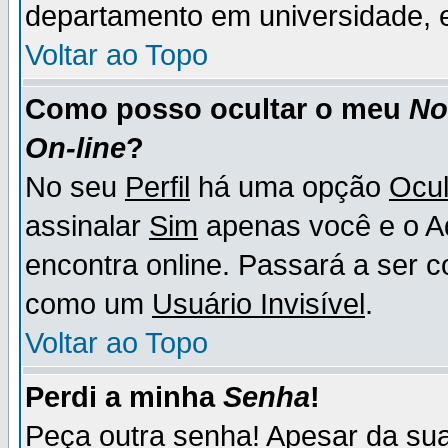
departamento em universidade, e
Voltar ao Topo
Como posso ocultar o meu
N
On-line
?
No seu
Perfil
há uma opção
Ocul
assinalar
Sim
apenas você e o Ad
encontra online. Passará a ser 
como um
Usuário Invisível
.
Voltar ao Topo
Perdi a minha
Senha
!
Peça outra senha! Apesar da su