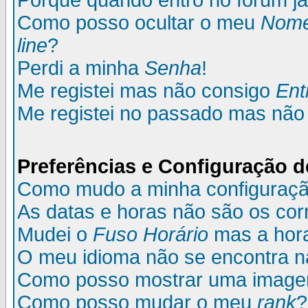
Porque quando entro no fórum já
Como posso ocultar o meu
Nom
line
?
Perdi a minha
Senha
!
Me registei mas não consigo
Ent
Me registei no passado mas não
Preferências e Configuração d
Como mudo a minha configuraç
As datas e horas não são os cor
Mudei o
Fuso Horário
mas a hora
O meu idioma não se encontra na 
Como posso mostrar uma image
Como posso mudar o meu
rank
?