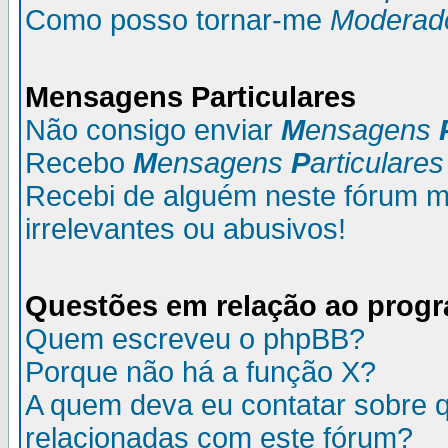
Como posso tornar-me
Moderad
M
ensagens
P
articulares
Não consigo enviar
M
ensagens
Recebo
M
ensagens
P
articulares
Recebi de alguém neste fórum
irrelevantes ou abusivos!
Questões em relação ao prog
Quem escreveu o phpBB?
Porque não há a função X?
A quem deva eu contatar sobre q
relacionadas com este fórum?