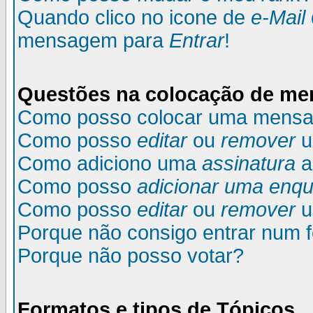
Quando clico no icone de
e-Mail
mensagem para
Entrar
!
Questões na colocação de m
Como posso colocar uma mens
Como posso
editar
ou
remover
u
Como adiciono uma
assinatura
a
Como posso
adicionar uma enqu
Como posso
editar
ou
remover
u
Porque não consigo entrar num 
Porque não posso votar?
Formatos e tipos de Tópicos