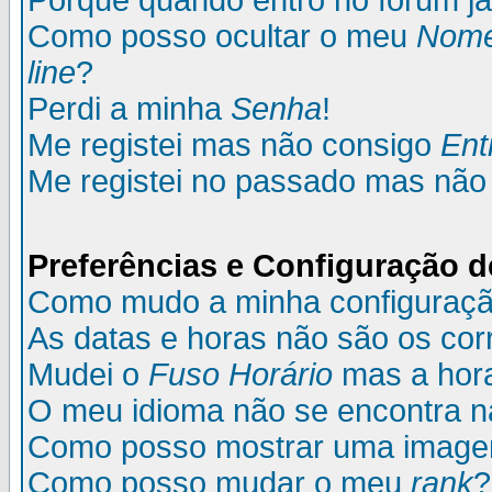
Porque quando entro no fórum já
Como posso ocultar o meu
Nom
line
?
Perdi a minha
Senha
!
Me registei mas não consigo
Ent
Me registei no passado mas não
Preferências e Configuração d
Como mudo a minha configuraç
As datas e horas não são os cor
Mudei o
Fuso Horário
mas a hora
O meu idioma não se encontra na 
Como posso mostrar uma image
Como posso mudar o meu
rank
?