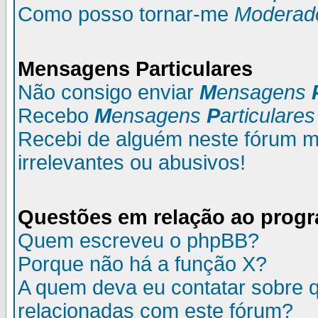
Como posso tornar-me
Moderad
M
ensagens
P
articulares
Não consigo enviar
M
ensagens
Recebo
M
ensagens
P
articulares
Recebi de alguém neste fórum
irrelevantes ou abusivos!
Questões em relação ao prog
Quem escreveu o phpBB?
Porque não há a função X?
A quem deva eu contatar sobre q
relacionadas com este fórum?