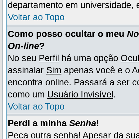
departamento em universidade, e
Voltar ao Topo
Como posso ocultar o meu
N
On-line
?
No seu
Perfil
há uma opção
Ocul
assinalar
Sim
apenas você e o Ad
encontra online. Passará a ser 
como um
Usuário Invisível
.
Voltar ao Topo
Perdi a minha
Senha
!
Peça outra senha! Apesar da su