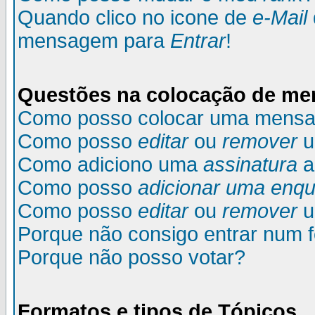
Quando clico no icone de
e-Mail
mensagem para
Entrar
!
Questões na colocação de m
Como posso colocar uma mens
Como posso
editar
ou
remover
u
Como adiciono uma
assinatura
a
Como posso
adicionar uma enqu
Como posso
editar
ou
remover
u
Porque não consigo entrar num 
Porque não posso votar?
Formatos e tipos de Tópicos