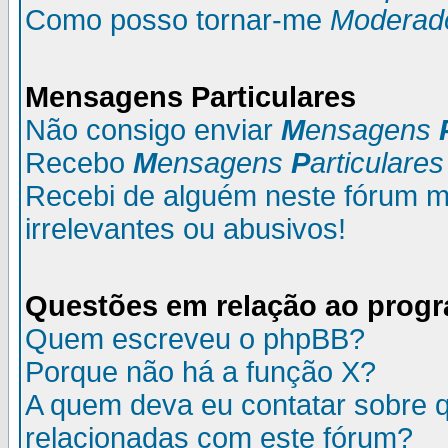
Como posso tornar-me
Moderad
M
ensagens
P
articulares
Não consigo enviar
M
ensagens
Recebo
M
ensagens
P
articulares
Recebi de alguém neste fórum
irrelevantes ou abusivos!
Questões em relação ao prog
Quem escreveu o phpBB?
Porque não há a função X?
A quem deva eu contatar sobre q
relacionadas com este fórum?