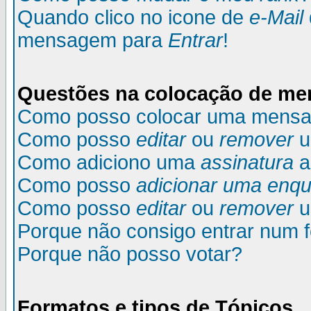
Quando clico no icone de
e-Mail
mensagem para
Entrar
!
Questões na colocação de m
Como posso colocar uma mens
Como posso
editar
ou
remover
u
Como adiciono uma
assinatura
a
Como posso
adicionar uma enqu
Como posso
editar
ou
remover
u
Porque não consigo entrar num 
Porque não posso votar?
Formatos e tipos de Tópicos