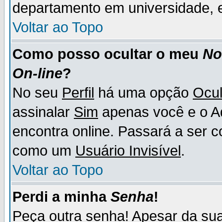
departamento em universidade, e
Voltar ao Topo
Como posso ocultar o meu
N
On-line
?
No seu
Perfil
há uma opção
Ocul
assinalar
Sim
apenas você e o Ad
encontra online. Passará a ser 
como um
Usuário Invisível
.
Voltar ao Topo
Perdi a minha
Senha
!
Peça outra senha! Apesar da su