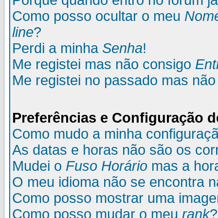
Porque quando entro no fórum já
Como posso ocultar o meu
Nom
line
?
Perdi a minha
Senha
!
Me registei mas não consigo
Ent
Me registei no passado mas não
Preferências e Configuração d
Como mudo a minha configuraç
As datas e horas não são os cor
Mudei o
Fuso Horário
mas a hora
O meu idioma não se encontra na 
Como posso mostrar uma image
Como posso mudar o meu
rank
?