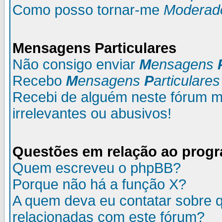
Como posso tornar-me
Moderad
M
ensagens
P
articulares
Não consigo enviar
M
ensagens
Recebo
M
ensagens
P
articulares
Recebi de alguém neste fórum
irrelevantes ou abusivos!
Questões em relação ao prog
Quem escreveu o phpBB?
Porque não há a função X?
A quem deva eu contatar sobre q
relacionadas com este fórum?