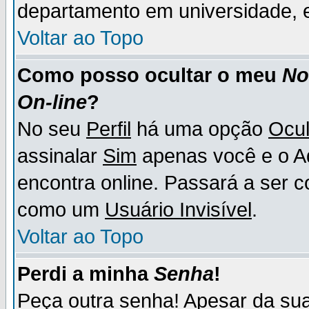
departamento em universidade, e
Voltar ao Topo
Como posso ocultar o meu
N
On-line
?
No seu
Perfil
há uma opção
Ocul
assinalar
Sim
apenas você e o Ad
encontra online. Passará a ser 
como um
Usuário Invisível
.
Voltar ao Topo
Perdi a minha
Senha
!
Peça outra senha! Apesar da su