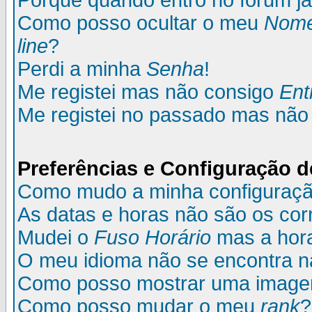
Porque quando entro no fórum já
Como posso ocultar o meu
Nom
line
?
Perdi a minha
Senha
!
Me registei mas não consigo
Ent
Me registei no passado mas não
Preferências e Configuração d
Como mudo a minha configuraç
As datas e horas não são os cor
Mudei o
Fuso Horário
mas a hora
O meu idioma não se encontra na 
Como posso mostrar uma image
Como posso mudar o meu
rank
?