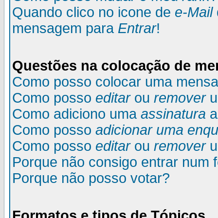
Quando clico no icone de
e-Mail
mensagem para
Entrar
!
Questões na colocação de m
Como posso colocar uma mens
Como posso
editar
ou
remover
u
Como adiciono uma
assinatura
a
Como posso
adicionar uma enqu
Como posso
editar
ou
remover
u
Porque não consigo entrar num 
Porque não posso votar?
Formatos e tipos de Tópicos