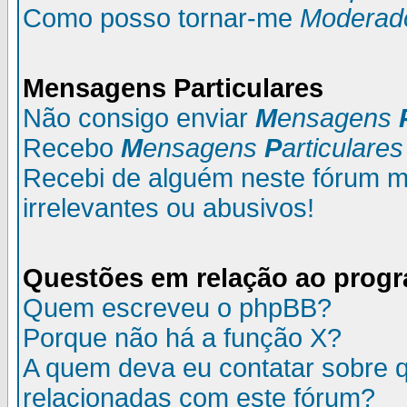
Como posso tornar-me
Moderad
M
ensagens
P
articulares
Não consigo enviar
M
ensagens
Recebo
M
ensagens
P
articulares
Recebi de alguém neste fórum
irrelevantes ou abusivos!
Questões em relação ao prog
Quem escreveu o phpBB?
Porque não há a função X?
A quem deva eu contatar sobre q
relacionadas com este fórum?