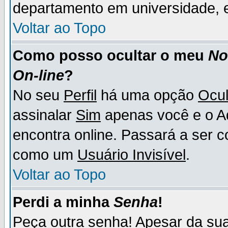
departamento em universidade, e
Voltar ao Topo
Como posso ocultar o meu
N
On-line
?
No seu
Perfil
há uma opção
Ocul
assinalar
Sim
apenas você e o Ad
encontra online. Passará a ser 
como um
Usuário Invisível
.
Voltar ao Topo
Perdi a minha
Senha
!
Peça outra senha! Apesar da su