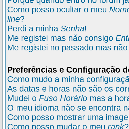
Porque quando entro no fórum já
Como posso ocultar o meu
Nom
line
?
Perdi a minha
Senha
!
Me registei mas não consigo
Ent
Me registei no passado mas não
Preferências e Configuração d
Como mudo a minha configuraç
As datas e horas não são os cor
Mudei o
Fuso Horário
mas a hora
O meu idioma não se encontra na 
Como posso mostrar uma image
Como posso mudar o meu
rank
?