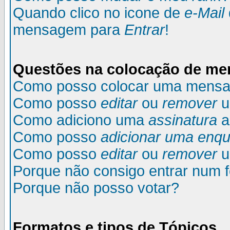
Quando clico no icone de
e-Mail
mensagem para
Entrar
!
Questões na colocação de m
Como posso colocar uma mens
Como posso
editar
ou
remover
u
Como adiciono uma
assinatura
a
Como posso
adicionar uma enqu
Como posso
editar
ou
remover
u
Porque não consigo entrar num 
Porque não posso votar?
Formatos e tipos de Tópicos