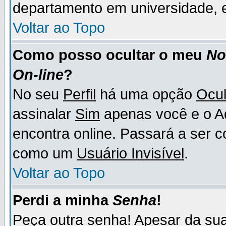
departamento em universidade, e
Voltar ao Topo
Como posso ocultar o meu
N
On-line
?
No seu
Perfil
há uma opção
Ocul
assinalar
Sim
apenas você e o Ad
encontra online. Passará a ser 
como um
Usuário Invisível
.
Voltar ao Topo
Perdi a minha
Senha
!
Peça outra senha! Apesar da su