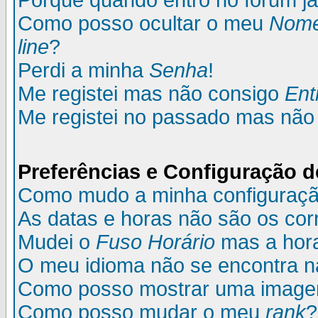
Porque quando entro no fórum já
Como posso ocultar o meu
Nom
line
?
Perdi a minha
Senha
!
Me registei mas não consigo
Ent
Me registei no passado mas não
Preferências e Configuração d
Como mudo a minha configuraç
As datas e horas não são os cor
Mudei o
Fuso Horário
mas a hora
O meu idioma não se encontra na 
Como posso mostrar uma image
Como posso mudar o meu
rank
?