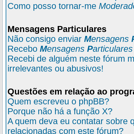
Como posso tornar-me
Moderad
M
ensagens
P
articulares
Não consigo enviar
M
ensagens
Recebo
M
ensagens
P
articulares
Recebi de alguém neste fórum
irrelevantes ou abusivos!
Questões em relação ao prog
Quem escreveu o phpBB?
Porque não há a função X?
A quem deva eu contatar sobre q
relacionadas com este fórum?