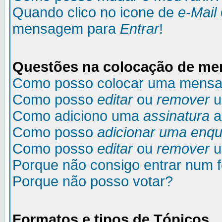
Quando clico no icone de
e-Mail
mensagem para
Entrar
!
Questões na colocação de m
Como posso colocar uma mens
Como posso
editar
ou
remover
u
Como adiciono uma
assinatura
a
Como posso
adicionar uma enqu
Como posso
editar
ou
remover
u
Porque não consigo entrar num 
Porque não posso votar?
Formatos e tipos de Tópicos