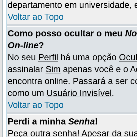
departamento em universidade, e
Voltar ao Topo
Como posso ocultar o meu
N
On-line
?
No seu
Perfil
há uma opção
Ocul
assinalar
Sim
apenas você e o Ad
encontra online. Passará a ser 
como um
Usuário Invisível
.
Voltar ao Topo
Perdi a minha
Senha
!
Peça outra senha! Apesar da su