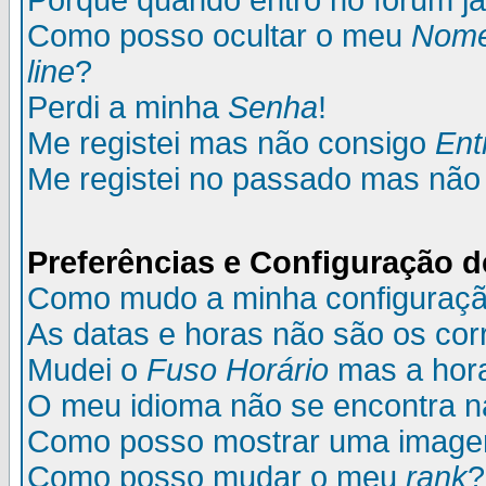
Porque quando entro no fórum já
Como posso ocultar o meu
Nom
line
?
Perdi a minha
Senha
!
Me registei mas não consigo
Ent
Me registei no passado mas não
Preferências e Configuração d
Como mudo a minha configuraç
As datas e horas não são os cor
Mudei o
Fuso Horário
mas a hora
O meu idioma não se encontra na 
Como posso mostrar uma image
Como posso mudar o meu
rank
?