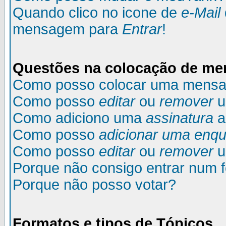
Quando clico no icone de
e-Mail
mensagem para
Entrar
!
Questões na colocação de m
Como posso colocar uma mens
Como posso
editar
ou
remover
u
Como adiciono uma
assinatura
a
Como posso
adicionar uma enqu
Como posso
editar
ou
remover
u
Porque não consigo entrar num 
Porque não posso votar?
Formatos e tipos de Tópicos