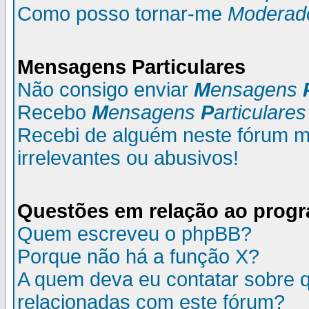
Como posso tornar-me
Moderad
M
ensagens
P
articulares
Não consigo enviar
M
ensagens
Recebo
M
ensagens
P
articulares
Recebi de alguém neste fórum
irrelevantes ou abusivos!
Questões em relação ao prog
Quem escreveu o phpBB?
Porque não há a função X?
A quem deva eu contatar sobre q
relacionadas com este fórum?