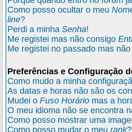
Porque quando entro no fórum já
Como posso ocultar o meu
Nom
line
?
Perdi a minha
Senha
!
Me registei mas não consigo
Ent
Me registei no passado mas não
Preferências e Configuração d
Como mudo a minha configuraç
As datas e horas não são os cor
Mudei o
Fuso Horário
mas a hora
O meu idioma não se encontra na 
Como posso mostrar uma image
Como posso mudar o meu
rank
?