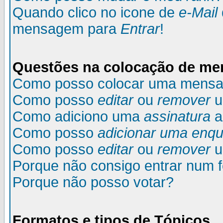
Quando clico no icone de
e-Mail
mensagem para
Entrar
!
Questões na colocação de m
Como posso colocar uma mens
Como posso
editar
ou
remover
u
Como adiciono uma
assinatura
a
Como posso
adicionar uma enqu
Como posso
editar
ou
remover
u
Porque não consigo entrar num 
Porque não posso votar?
Formatos e tipos de Tópicos