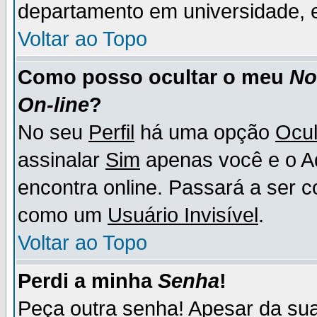
departamento em universidade, e
Voltar ao Topo
Como posso ocultar o meu
N
On-line
?
No seu
Perfil
há uma opção
Ocul
assinalar
Sim
apenas você e o Ad
encontra online. Passará a ser 
como um
Usuário Invisível
.
Voltar ao Topo
Perdi a minha
Senha
!
Peça outra senha! Apesar da su