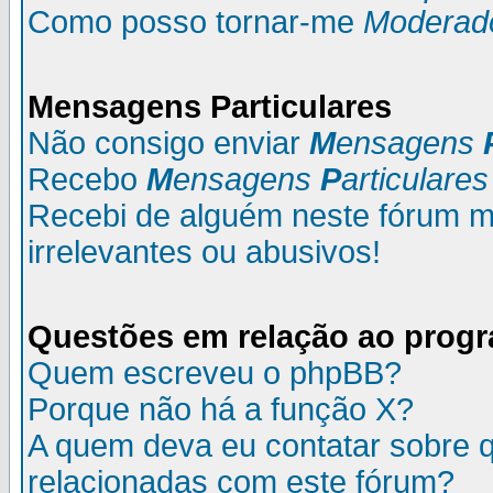
Como posso tornar-me
Moderad
M
ensagens
P
articulares
Não consigo enviar
M
ensagens
Recebo
M
ensagens
P
articulares
Recebi de alguém neste fórum
irrelevantes ou abusivos!
Questões em relação ao prog
Quem escreveu o phpBB?
Porque não há a função X?
A quem deva eu contatar sobre q
relacionadas com este fórum?