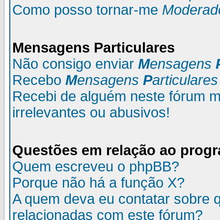
Como posso tornar-me
Moderad
M
ensagens
P
articulares
Não consigo enviar
M
ensagens
Recebo
M
ensagens
P
articulares
Recebi de alguém neste fórum
irrelevantes ou abusivos!
Questões em relação ao prog
Quem escreveu o phpBB?
Porque não há a função X?
A quem deva eu contatar sobre q
relacionadas com este fórum?