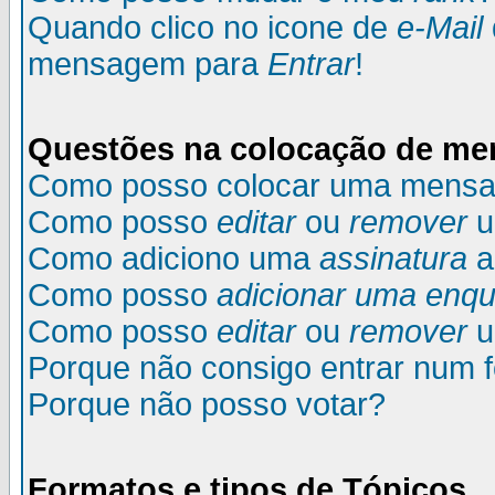
Quando clico no icone de
e-Mail
mensagem para
Entrar
!
Questões na colocação de m
Como posso colocar uma mens
Como posso
editar
ou
remover
u
Como adiciono uma
assinatura
a
Como posso
adicionar uma enqu
Como posso
editar
ou
remover
u
Porque não consigo entrar num 
Porque não posso votar?
Formatos e tipos de Tópicos