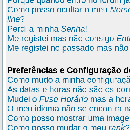
Porque quando entro no fórum já
Como posso ocultar o meu
Nom
line
?
Perdi a minha
Senha
!
Me registei mas não consigo
Ent
Me registei no passado mas não
Preferências e Configuração d
Como mudo a minha configuraç
As datas e horas não são os cor
Mudei o
Fuso Horário
mas a hora
O meu idioma não se encontra na 
Como posso mostrar uma image
Como posso mudar o meu
rank
?