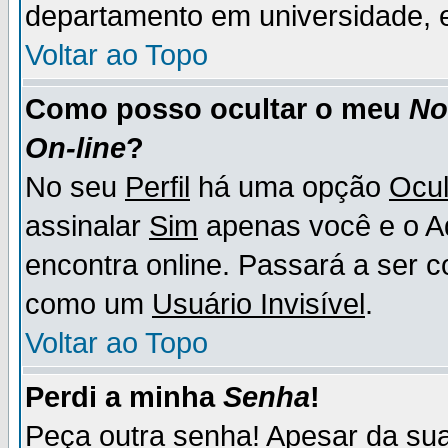
departamento em universidade, e
Voltar ao Topo
Como posso ocultar o meu
N
On-line
?
No seu
Perfil
há uma opção
Ocul
assinalar
Sim
apenas você e o Ad
encontra online. Passará a ser 
como um
Usuário Invisível
.
Voltar ao Topo
Perdi a minha
Senha
!
Peça outra senha! Apesar da su