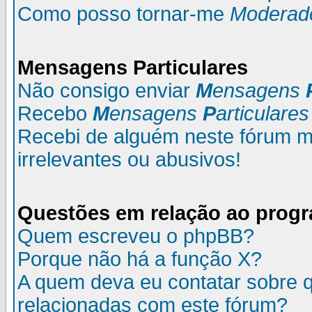
Como posso tornar-me
Moderad
M
ensagens
P
articulares
Não consigo enviar
M
ensagens
Recebo
M
ensagens
P
articulares
Recebi de alguém neste fórum
irrelevantes ou abusivos!
Questões em relação ao prog
Quem escreveu o phpBB?
Porque não há a função X?
A quem deva eu contatar sobre q
relacionadas com este fórum?