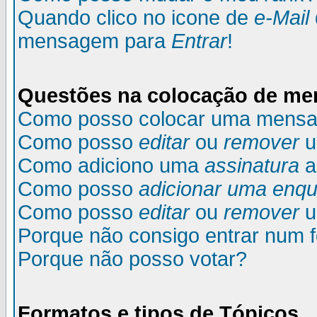
Quando clico no icone de
e-Mail
mensagem para
Entrar
!
Questões na colocação de m
Como posso colocar uma mens
Como posso
editar
ou
remover
u
Como adiciono uma
assinatura
a
Como posso
adicionar uma enqu
Como posso
editar
ou
remover
u
Porque não consigo entrar num 
Porque não posso votar?
Formatos e tipos de Tópicos