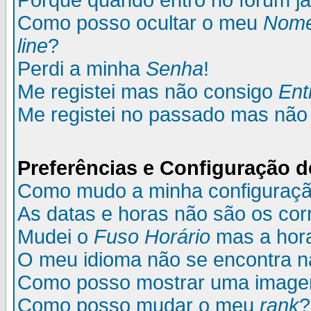
Porque quando entro no fórum já
Como posso ocultar o meu
Nom
line
?
Perdi a minha
Senha
!
Me registei mas não consigo
Ent
Me registei no passado mas não
Preferências e Configuração d
Como mudo a minha configuraç
As datas e horas não são os cor
Mudei o
Fuso Horário
mas a hora
O meu idioma não se encontra na 
Como posso mostrar uma image
Como posso mudar o meu
rank
?