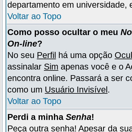
departamento em universidade, e
Voltar ao Topo
Como posso ocultar o meu
N
On-line
?
No seu
Perfil
há uma opção
Ocul
assinalar
Sim
apenas você e o Ad
encontra online. Passará a ser 
como um
Usuário Invisível
.
Voltar ao Topo
Perdi a minha
Senha
!
Peça outra senha! Apesar da su