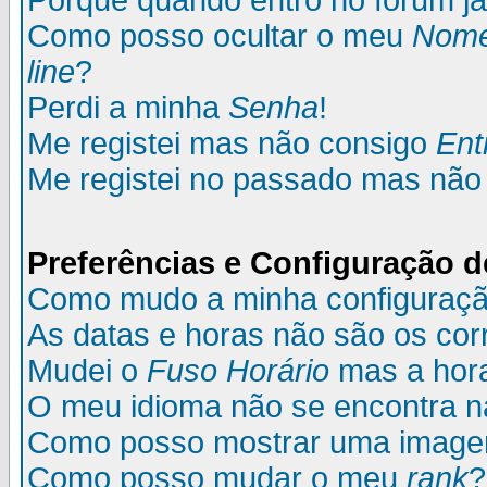
Porque quando entro no fórum já
Como posso ocultar o meu
Nom
line
?
Perdi a minha
Senha
!
Me registei mas não consigo
Ent
Me registei no passado mas não
Preferências e Configuração d
Como mudo a minha configuraç
As datas e horas não são os cor
Mudei o
Fuso Horário
mas a hora
O meu idioma não se encontra na 
Como posso mostrar uma image
Como posso mudar o meu
rank
?