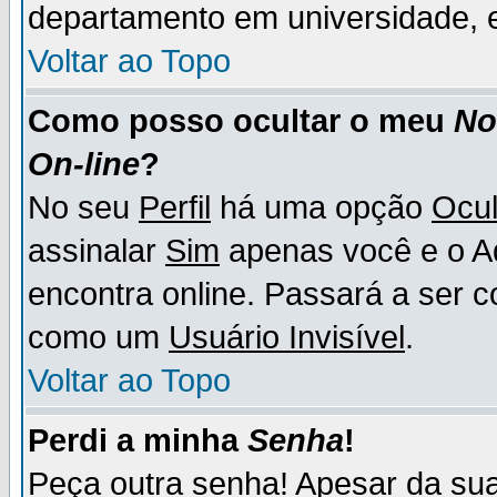
departamento em universidade, e
Voltar ao Topo
Como posso ocultar o meu
N
On-line
?
No seu
Perfil
há uma opção
Ocul
assinalar
Sim
apenas você e o Ad
encontra online. Passará a ser 
como um
Usuário Invisível
.
Voltar ao Topo
Perdi a minha
Senha
!
Peça outra senha! Apesar da su