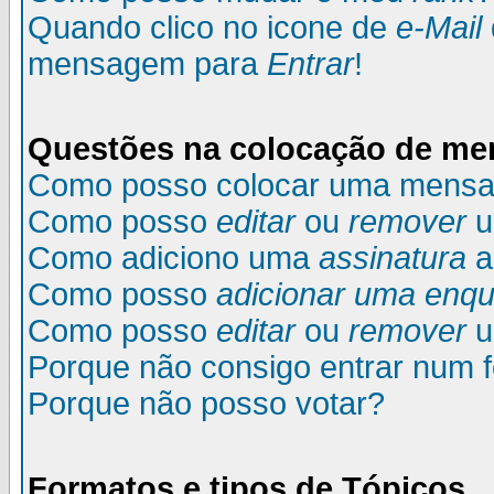
Quando clico no icone de
e-Mail
mensagem para
Entrar
!
Questões na colocação de m
Como posso colocar uma mens
Como posso
editar
ou
remover
u
Como adiciono uma
assinatura
a
Como posso
adicionar uma enqu
Como posso
editar
ou
remover
u
Porque não consigo entrar num 
Porque não posso votar?
Formatos e tipos de Tópicos