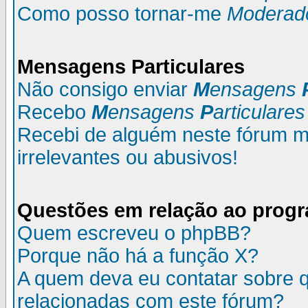
Como posso tornar-me
Moderad
M
ensagens
P
articulares
Não consigo enviar
M
ensagens
Recebo
M
ensagens
P
articulares
Recebi de alguém neste fórum
irrelevantes ou abusivos!
Questões em relação ao prog
Quem escreveu o phpBB?
Porque não há a função X?
A quem deva eu contatar sobre q
relacionadas com este fórum?