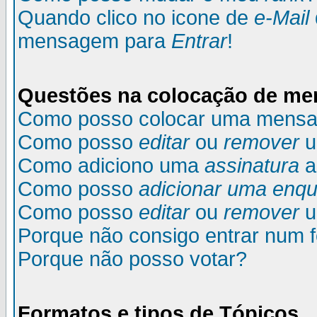
Quando clico no icone de
e-Mail
mensagem para
Entrar
!
Questões na colocação de m
Como posso colocar uma mens
Como posso
editar
ou
remover
u
Como adiciono uma
assinatura
a
Como posso
adicionar uma enqu
Como posso
editar
ou
remover
u
Porque não consigo entrar num 
Porque não posso votar?
Formatos e tipos de Tópicos