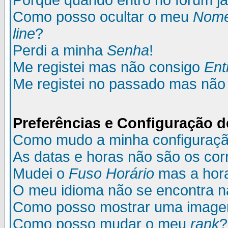
Porque quando entro no fórum já
Como posso ocultar o meu
Nom
line
?
Perdi a minha
Senha
!
Me registei mas não consigo
Ent
Me registei no passado mas não
Preferências e Configuração d
Como mudo a minha configuraç
As datas e horas não são os cor
Mudei o
Fuso Horário
mas a hora
O meu idioma não se encontra na 
Como posso mostrar uma image
Como posso mudar o meu
rank
?