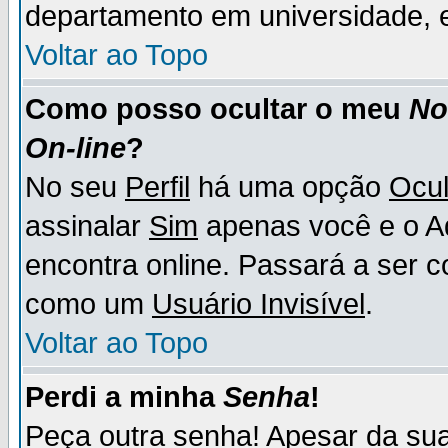
departamento em universidade, e
Voltar ao Topo
Como posso ocultar o meu
N
On-line
?
No seu
Perfil
há uma opção
Ocul
assinalar
Sim
apenas você e o Ad
encontra online. Passará a ser 
como um
Usuário Invisível
.
Voltar ao Topo
Perdi a minha
Senha
!
Peça outra senha! Apesar da su