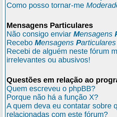
Como posso tornar-me
Moderad
M
ensagens
P
articulares
Não consigo enviar
M
ensagens
Recebo
M
ensagens
P
articulares
Recebi de alguém neste fórum
irrelevantes ou abusivos!
Questões em relação ao prog
Quem escreveu o phpBB?
Porque não há a função X?
A quem deva eu contatar sobre q
relacionadas com este fórum?