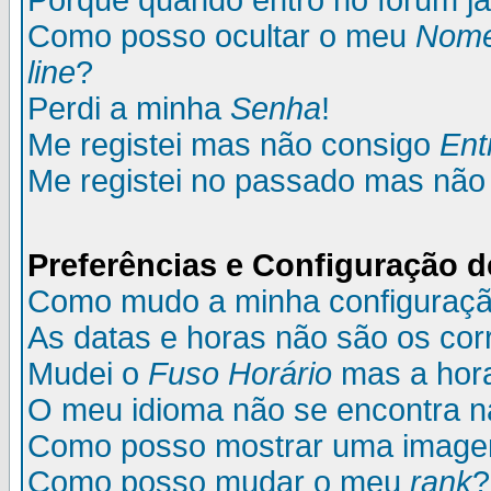
Porque quando entro no fórum já
Como posso ocultar o meu
Nom
line
?
Perdi a minha
Senha
!
Me registei mas não consigo
Ent
Me registei no passado mas não
Preferências e Configuração d
Como mudo a minha configuraç
As datas e horas não são os cor
Mudei o
Fuso Horário
mas a hora
O meu idioma não se encontra na 
Como posso mostrar uma image
Como posso mudar o meu
rank
?