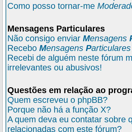
Como posso tornar-me
Moderad
M
ensagens
P
articulares
Não consigo enviar
M
ensagens
Recebo
M
ensagens
P
articulares
Recebi de alguém neste fórum
irrelevantes ou abusivos!
Questões em relação ao prog
Quem escreveu o phpBB?
Porque não há a função X?
A quem deva eu contatar sobre q
relacionadas com este fórum?