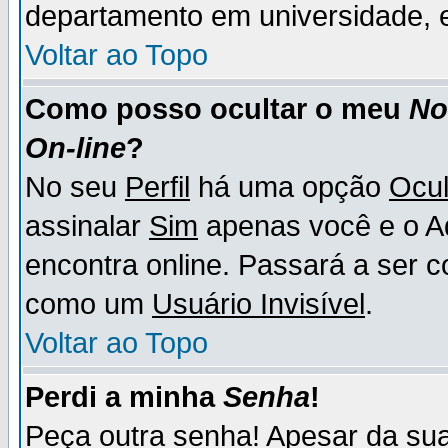
departamento em universidade, e
Voltar ao Topo
Como posso ocultar o meu
N
On-line
?
No seu
Perfil
há uma opção
Ocul
assinalar
Sim
apenas você e o Ad
encontra online. Passará a ser 
como um
Usuário Invisível
.
Voltar ao Topo
Perdi a minha
Senha
!
Peça outra senha! Apesar da su