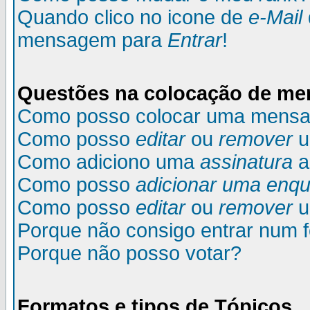
Quando clico no icone de
e-Mail
mensagem para
Entrar
!
Questões na colocação de m
Como posso colocar uma mens
Como posso
editar
ou
remover
u
Como adiciono uma
assinatura
a
Como posso
adicionar uma enqu
Como posso
editar
ou
remover
u
Porque não consigo entrar num 
Porque não posso votar?
Formatos e tipos de Tópicos