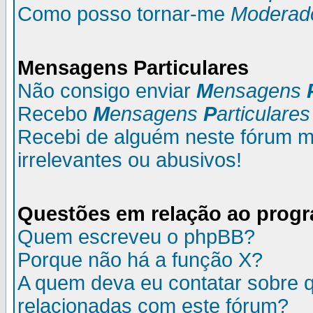
Como posso tornar-me
Moderad
M
ensagens
P
articulares
Não consigo enviar
M
ensagens
Recebo
M
ensagens
P
articulares
Recebi de alguém neste fórum
irrelevantes ou abusivos!
Questões em relação ao prog
Quem escreveu o phpBB?
Porque não há a função X?
A quem deva eu contatar sobre q
relacionadas com este fórum?