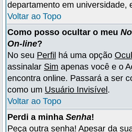
departamento em universidade, e
Voltar ao Topo
Como posso ocultar o meu
N
On-line
?
No seu
Perfil
há uma opção
Ocul
assinalar
Sim
apenas você e o Ad
encontra online. Passará a ser 
como um
Usuário Invisível
.
Voltar ao Topo
Perdi a minha
Senha
!
Peça outra senha! Apesar da su