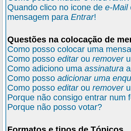
Quando clico no icone de
e-Mail
mensagem para
Entrar
!
Questões na colocação de m
Como posso colocar uma mens
Como posso
editar
ou
remover
u
Como adiciono uma
assinatura
a
Como posso
adicionar uma enqu
Como posso
editar
ou
remover
u
Porque não consigo entrar num 
Porque não posso votar?
Formatos e tipos de Tópicos