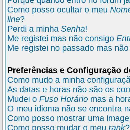
Porque quando entro no fórum já
Como posso ocultar o meu
Nom
line
?
Perdi a minha
Senha
!
Me registei mas não consigo
Ent
Me registei no passado mas não
Preferências e Configuração d
Como mudo a minha configuraç
As datas e horas não são os cor
Mudei o
Fuso Horário
mas a hora
O meu idioma não se encontra na 
Como posso mostrar uma image
Como posso mudar o meu
rank
?