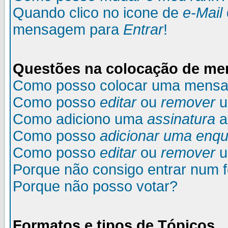
Quando clico no icone de
e-Mail
mensagem para
Entrar
!
Questões na colocação de m
Como posso colocar uma mens
Como posso
editar
ou
remover
u
Como adiciono uma
assinatura
a
Como posso
adicionar uma enqu
Como posso
editar
ou
remover
u
Porque não consigo entrar num 
Porque não posso votar?
Formatos e tipos de Tópicos