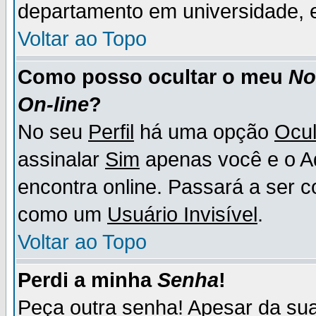
departamento em universidade, e
Voltar ao Topo
Como posso ocultar o meu
N
On-line
?
No seu
Perfil
há uma opção
Ocul
assinalar
Sim
apenas você e o Ad
encontra online. Passará a ser 
como um
Usuário Invisível
.
Voltar ao Topo
Perdi a minha
Senha
!
Peça outra senha! Apesar da su