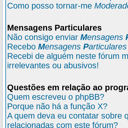
Como posso tornar-me
Moderad
M
ensagens
P
articulares
Não consigo enviar
M
ensagens
Recebo
M
ensagens
P
articulares
Recebi de alguém neste fórum
irrelevantes ou abusivos!
Questões em relação ao prog
Quem escreveu o phpBB?
Porque não há a função X?
A quem deva eu contatar sobre q
relacionadas com este fórum?