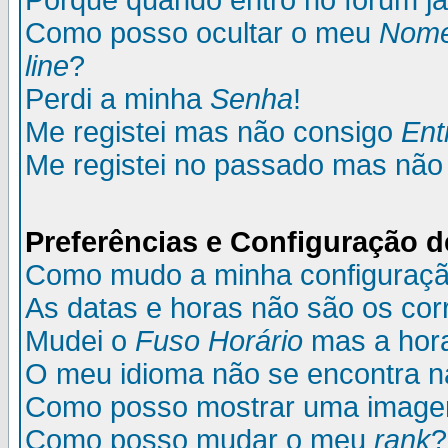
Porque quando entro no fórum já
Como posso ocultar o meu
Nom
line
?
Perdi a minha
Senha
!
Me registei mas não consigo
Ent
Me registei no passado mas não
Preferências e Configuração d
Como mudo a minha configuraç
As datas e horas não são os cor
Mudei o
Fuso Horário
mas a hora
O meu idioma não se encontra na 
Como posso mostrar uma image
Como posso mudar o meu
rank
?