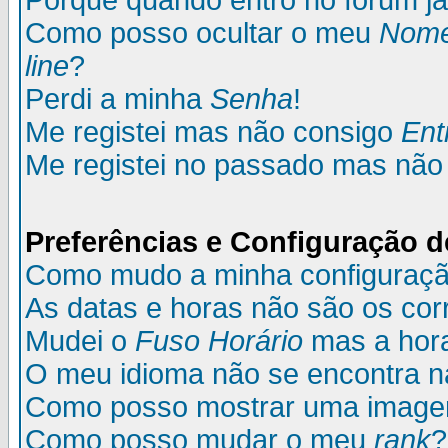
Porque quando entro no fórum já
Como posso ocultar o meu
Nom
line
?
Perdi a minha
Senha
!
Me registei mas não consigo
Ent
Me registei no passado mas não
Preferências e Configuração d
Como mudo a minha configuraç
As datas e horas não são os cor
Mudei o
Fuso Horário
mas a hora
O meu idioma não se encontra na 
Como posso mostrar uma image
Como posso mudar o meu
rank
?