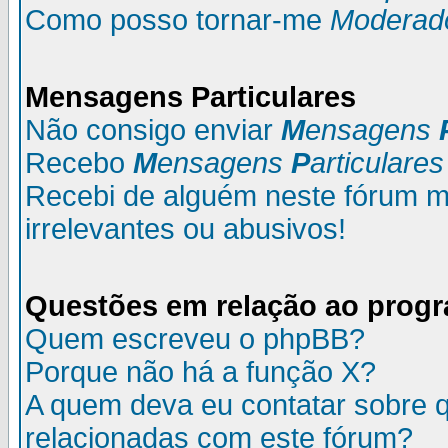
Como posso tornar-me
Moderad
M
ensagens
P
articulares
Não consigo enviar
M
ensagens
Recebo
M
ensagens
P
articulares
Recebi de alguém neste fórum
irrelevantes ou abusivos!
Questões em relação ao prog
Quem escreveu o phpBB?
Porque não há a função X?
A quem deva eu contatar sobre q
relacionadas com este fórum?