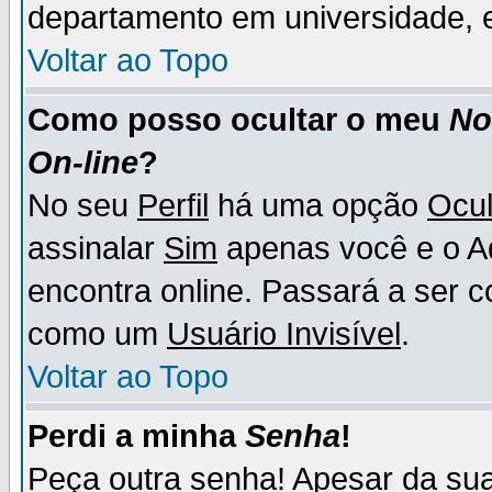
departamento em universidade, e
Voltar ao Topo
Como posso ocultar o meu
N
On-line
?
No seu
Perfil
há uma opção
Ocul
assinalar
Sim
apenas você e o Ad
encontra online. Passará a ser 
como um
Usuário Invisível
.
Voltar ao Topo
Perdi a minha
Senha
!
Peça outra senha! Apesar da su