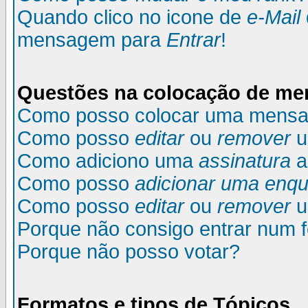
Quando clico no icone de
e-Mail
mensagem para
Entrar
!
Questões na colocação de m
Como posso colocar uma mens
Como posso
editar
ou
remover
u
Como adiciono uma
assinatura
a
Como posso
adicionar uma enqu
Como posso
editar
ou
remover
u
Porque não consigo entrar num 
Porque não posso votar?
Formatos e tipos de Tópicos