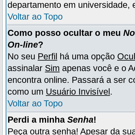
departamento em universidade, e
Voltar ao Topo
Como posso ocultar o meu
N
On-line
?
No seu
Perfil
há uma opção
Ocul
assinalar
Sim
apenas você e o Ad
encontra online. Passará a ser 
como um
Usuário Invisível
.
Voltar ao Topo
Perdi a minha
Senha
!
Peça outra senha! Apesar da su