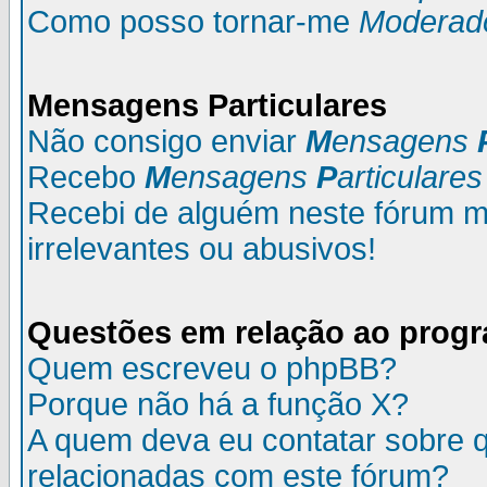
Como posso tornar-me
Moderad
M
ensagens
P
articulares
Não consigo enviar
M
ensagens
Recebo
M
ensagens
P
articulares
Recebi de alguém neste fórum
irrelevantes ou abusivos!
Questões em relação ao prog
Quem escreveu o phpBB?
Porque não há a função X?
A quem deva eu contatar sobre q
relacionadas com este fórum?