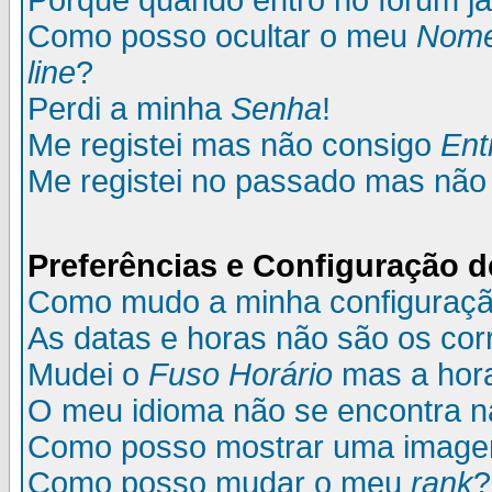
Porque quando entro no fórum já
Como posso ocultar o meu
Nom
line
?
Perdi a minha
Senha
!
Me registei mas não consigo
Ent
Me registei no passado mas não
Preferências e Configuração d
Como mudo a minha configuraç
As datas e horas não são os cor
Mudei o
Fuso Horário
mas a hora
O meu idioma não se encontra na 
Como posso mostrar uma image
Como posso mudar o meu
rank
?