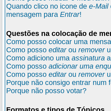
Quando clico no icone de
e-Mail
mensagem para
Entrar
!
Questões na colocação de m
Como posso colocar uma mens
Como posso
editar
ou
remover
u
Como adiciono uma
assinatura
a
Como posso
adicionar uma enqu
Como posso
editar
ou
remover
u
Porque não consigo entrar num 
Porque não posso votar?
Formatos e tipos de Tópicos