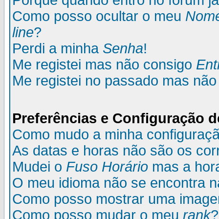
Porque quando entro no fórum já
Como posso ocultar o meu
Nom
line
?
Perdi a minha
Senha
!
Me registei mas não consigo
Ent
Me registei no passado mas não
Preferências e Configuração d
Como mudo a minha configuraç
As datas e horas não são os cor
Mudei o
Fuso Horário
mas a hora
O meu idioma não se encontra na 
Como posso mostrar uma image
Como posso mudar o meu
rank
?