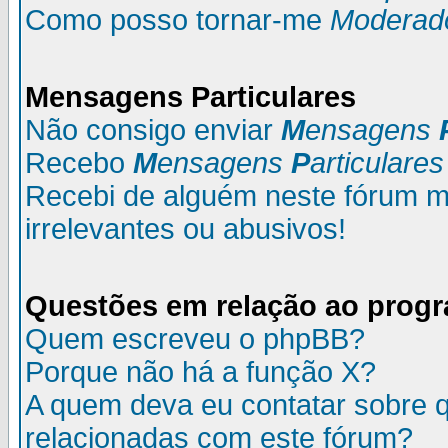
Como posso tornar-me
Moderad
M
ensagens
P
articulares
Não consigo enviar
M
ensagens
Recebo
M
ensagens
P
articulares
Recebi de alguém neste fórum
irrelevantes ou abusivos!
Questões em relação ao prog
Quem escreveu o phpBB?
Porque não há a função X?
A quem deva eu contatar sobre q
relacionadas com este fórum?