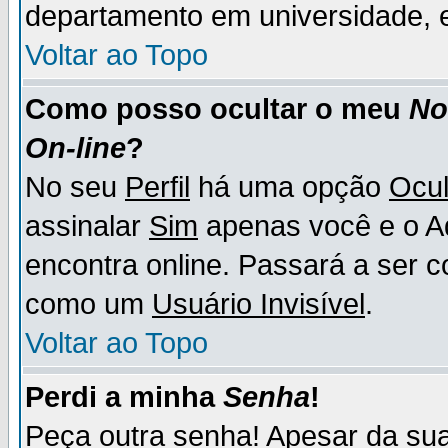
departamento em universidade, e
Voltar ao Topo
Como posso ocultar o meu
N
On-line
?
No seu
Perfil
há uma opção
Ocul
assinalar
Sim
apenas você e o Ad
encontra online. Passará a ser 
como um
Usuário Invisível
.
Voltar ao Topo
Perdi a minha
Senha
!
Peça outra senha! Apesar da su