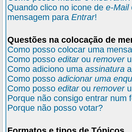
Quando clico no icone de
e-Mail
mensagem para
Entrar
!
Questões na colocação de m
Como posso colocar uma mens
Como posso
editar
ou
remover
u
Como adiciono uma
assinatura
a
Como posso
adicionar uma enqu
Como posso
editar
ou
remover
u
Porque não consigo entrar num 
Porque não posso votar?
Formatos e tipos de Tópicos