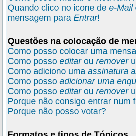
Quando clico no icone de
e-Mail
mensagem para
Entrar
!
Questões na colocação de m
Como posso colocar uma mens
Como posso
editar
ou
remover
u
Como adiciono uma
assinatura
a
Como posso
adicionar uma enqu
Como posso
editar
ou
remover
u
Porque não consigo entrar num 
Porque não posso votar?
Formatos e tipos de Tópicos