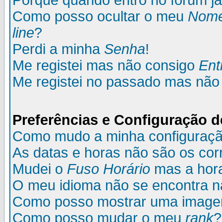
Porque quando entro no fórum já
Como posso ocultar o meu
Nom
line
?
Perdi a minha
Senha
!
Me registei mas não consigo
Ent
Me registei no passado mas não
Preferências e Configuração d
Como mudo a minha configuraç
As datas e horas não são os cor
Mudei o
Fuso Horário
mas a hora
O meu idioma não se encontra na 
Como posso mostrar uma image
Como posso mudar o meu
rank
?