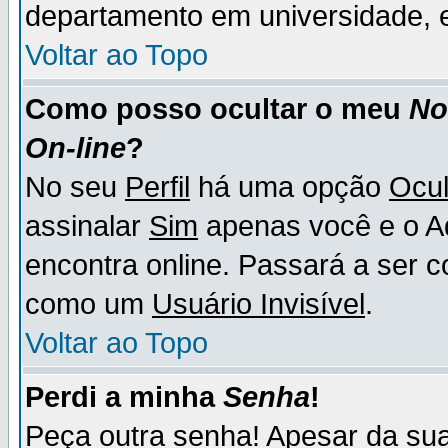
departamento em universidade, e
Voltar ao Topo
Como posso ocultar o meu
N
On-line
?
No seu
Perfil
há uma opção
Ocul
assinalar
Sim
apenas você e o Ad
encontra online. Passará a ser 
como um
Usuário Invisível
.
Voltar ao Topo
Perdi a minha
Senha
!
Peça outra senha! Apesar da su