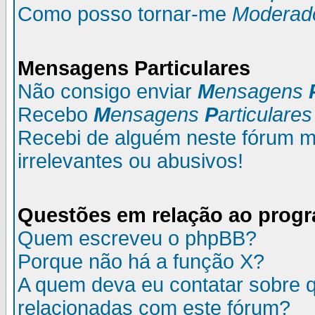
Como posso tornar-me
Moderad
M
ensagens
P
articulares
Não consigo enviar
M
ensagens
Recebo
M
ensagens
P
articulares
Recebi de alguém neste fórum
irrelevantes ou abusivos!
Questões em relação ao prog
Quem escreveu o phpBB?
Porque não há a função X?
A quem deva eu contatar sobre q
relacionadas com este fórum?