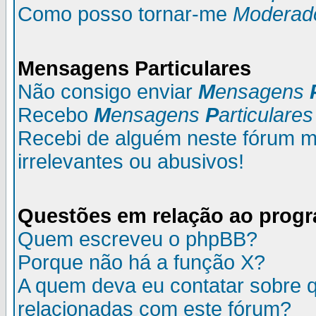
Como posso tornar-me
Moderad
M
ensagens
P
articulares
Não consigo enviar
M
ensagens
Recebo
M
ensagens
P
articulares
Recebi de alguém neste fórum
irrelevantes ou abusivos!
Questões em relação ao prog
Quem escreveu o phpBB?
Porque não há a função X?
A quem deva eu contatar sobre q
relacionadas com este fórum?