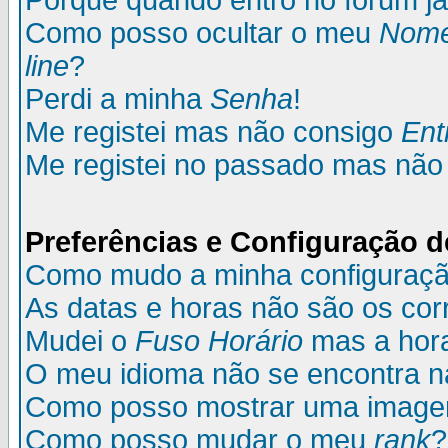
Porque quando entro no fórum já
Como posso ocultar o meu
Nom
line
?
Perdi a minha
Senha
!
Me registei mas não consigo
Ent
Me registei no passado mas não
Preferências e Configuração d
Como mudo a minha configuraç
As datas e horas não são os cor
Mudei o
Fuso Horário
mas a hora
O meu idioma não se encontra na 
Como posso mostrar uma image
Como posso mudar o meu
rank
?