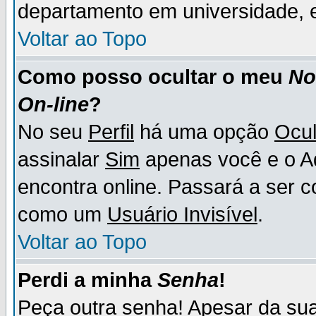
departamento em universidade, e
Voltar ao Topo
Como posso ocultar o meu
N
On-line
?
No seu
Perfil
há uma opção
Ocul
assinalar
Sim
apenas você e o Ad
encontra online. Passará a ser 
como um
Usuário Invisível
.
Voltar ao Topo
Perdi a minha
Senha
!
Peça outra senha! Apesar da su