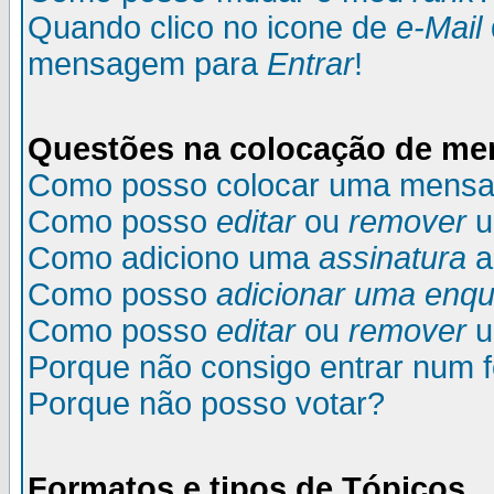
Quando clico no icone de
e-Mail
mensagem para
Entrar
!
Questões na colocação de m
Como posso colocar uma mens
Como posso
editar
ou
remover
u
Como adiciono uma
assinatura
a
Como posso
adicionar uma enqu
Como posso
editar
ou
remover
u
Porque não consigo entrar num 
Porque não posso votar?
Formatos e tipos de Tópicos