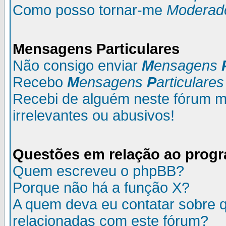
Como posso tornar-me
Moderad
M
ensagens
P
articulares
Não consigo enviar
M
ensagens
Recebo
M
ensagens
P
articulares
Recebi de alguém neste fórum
irrelevantes ou abusivos!
Questões em relação ao prog
Quem escreveu o phpBB?
Porque não há a função X?
A quem deva eu contatar sobre q
relacionadas com este fórum?