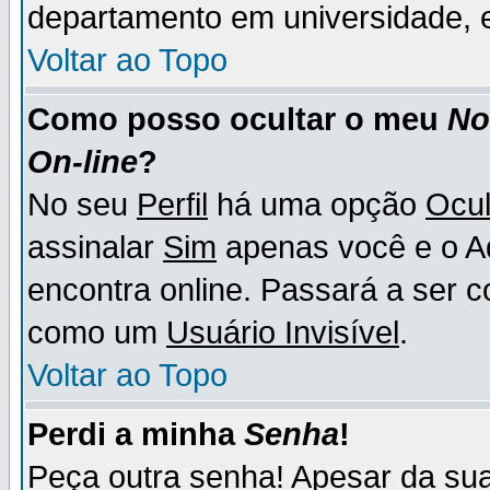
departamento em universidade, e
Voltar ao Topo
Como posso ocultar o meu
N
On-line
?
No seu
Perfil
há uma opção
Ocul
assinalar
Sim
apenas você e o Ad
encontra online. Passará a ser 
como um
Usuário Invisível
.
Voltar ao Topo
Perdi a minha
Senha
!
Peça outra senha! Apesar da su