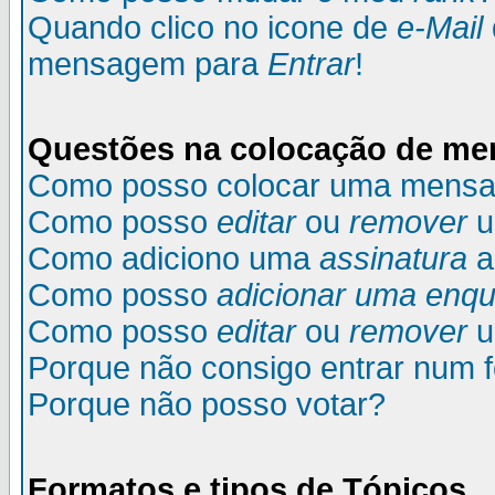
Quando clico no icone de
e-Mail
mensagem para
Entrar
!
Questões na colocação de m
Como posso colocar uma mens
Como posso
editar
ou
remover
u
Como adiciono uma
assinatura
a
Como posso
adicionar uma enqu
Como posso
editar
ou
remover
u
Porque não consigo entrar num 
Porque não posso votar?
Formatos e tipos de Tópicos