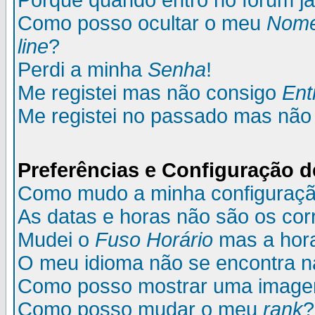
Porque quando entro no fórum já
Como posso ocultar o meu
Nom
line
?
Perdi a minha
Senha
!
Me registei mas não consigo
Ent
Me registei no passado mas não
Preferências e Configuração d
Como mudo a minha configuraç
As datas e horas não são os cor
Mudei o
Fuso Horário
mas a hora
O meu idioma não se encontra na 
Como posso mostrar uma image
Como posso mudar o meu
rank
?