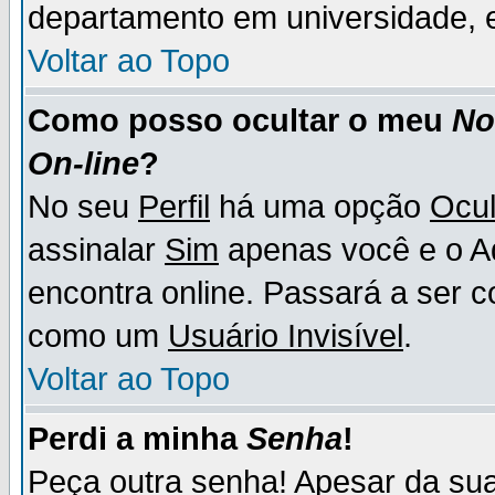
departamento em universidade, e
Voltar ao Topo
Como posso ocultar o meu
N
On-line
?
No seu
Perfil
há uma opção
Ocul
assinalar
Sim
apenas você e o Ad
encontra online. Passará a ser 
como um
Usuário Invisível
.
Voltar ao Topo
Perdi a minha
Senha
!
Peça outra senha! Apesar da su