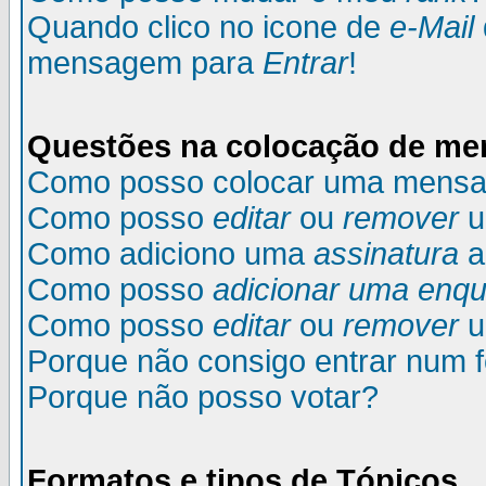
Quando clico no icone de
e-Mail
mensagem para
Entrar
!
Questões na colocação de m
Como posso colocar uma mens
Como posso
editar
ou
remover
u
Como adiciono uma
assinatura
a
Como posso
adicionar uma enqu
Como posso
editar
ou
remover
u
Porque não consigo entrar num 
Porque não posso votar?
Formatos e tipos de Tópicos