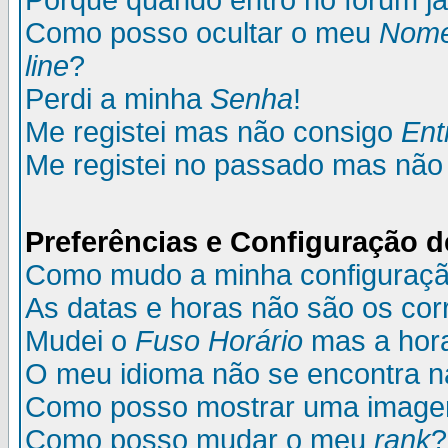
Porque quando entro no fórum já
Como posso ocultar o meu
Nom
line
?
Perdi a minha
Senha
!
Me registei mas não consigo
Ent
Me registei no passado mas não
Preferências e Configuração d
Como mudo a minha configuraç
As datas e horas não são os cor
Mudei o
Fuso Horário
mas a hora
O meu idioma não se encontra na 
Como posso mostrar uma image
Como posso mudar o meu
rank
?