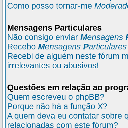
Como posso tornar-me
Moderad
M
ensagens
P
articulares
Não consigo enviar
M
ensagens
Recebo
M
ensagens
P
articulares
Recebi de alguém neste fórum
irrelevantes ou abusivos!
Questões em relação ao prog
Quem escreveu o phpBB?
Porque não há a função X?
A quem deva eu contatar sobre q
relacionadas com este fórum?