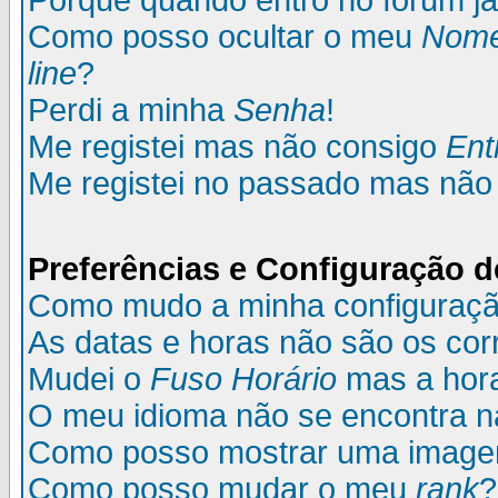
Porque quando entro no fórum já
Como posso ocultar o meu
Nom
line
?
Perdi a minha
Senha
!
Me registei mas não consigo
Ent
Me registei no passado mas não
Preferências e Configuração d
Como mudo a minha configuraç
As datas e horas não são os cor
Mudei o
Fuso Horário
mas a hora
O meu idioma não se encontra na 
Como posso mostrar uma image
Como posso mudar o meu
rank
?