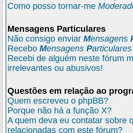
Como posso tornar-me
Moderad
M
ensagens
P
articulares
Não consigo enviar
M
ensagens
Recebo
M
ensagens
P
articulares
Recebi de alguém neste fórum
irrelevantes ou abusivos!
Questões em relação ao prog
Quem escreveu o phpBB?
Porque não há a função X?
A quem deva eu contatar sobre q
relacionadas com este fórum?