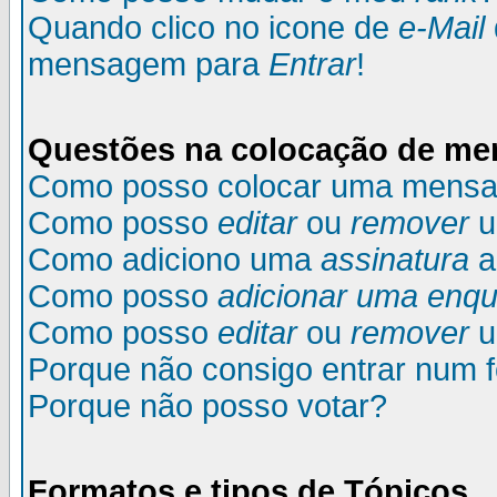
Quando clico no icone de
e-Mail
mensagem para
Entrar
!
Questões na colocação de m
Como posso colocar uma mens
Como posso
editar
ou
remover
u
Como adiciono uma
assinatura
a
Como posso
adicionar uma enqu
Como posso
editar
ou
remover
u
Porque não consigo entrar num 
Porque não posso votar?
Formatos e tipos de Tópicos