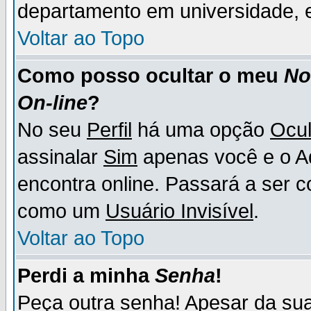
departamento em universidade, e
Voltar ao Topo
Como posso ocultar o meu
N
On-line
?
No seu
Perfil
há uma opção
Ocul
assinalar
Sim
apenas você e o Ad
encontra online. Passará a ser 
como um
Usuário Invisível
.
Voltar ao Topo
Perdi a minha
Senha
!
Peça outra senha! Apesar da su