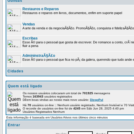
Guildas
Restauros e Reparos
Restauros e reparos em livros, documentos, enfim em suporte papel
Vendas
A arte da venda e da negociaÃ§Ã£o. PromoÃ§Ã£o, conquista e fidelizaÃ§Ã£o 
Escribas
Esse Ã© para o pessoal que gosta de escrever. De romance a conto, crÃ´nica
fluir a pena
AdmininstraÃ§Ã£o
Esse Ã© para o pessoal que fica no pÃ¡ da galera, querendo que tudo ande e
Cidades
Quem está ligado
Os nossos usuários colocaram um total de
701925
mensagens
Temos
163943
usuários registrados
Dêem boas vindas ao nosso mais novo usuário:
DiegoPul
Há
70
usuários on-line :: Nenhum usuário registrado, Nenhum Invisível e 70 Vis
O recorde de usuários on-line foi de
4245
em Sáb Jun 28, 2025 4:40 pm
Usuários Registrados Nenhum
Esta informação é baseada em Usuários Ativos nos últimos cinco minutos
Entrar