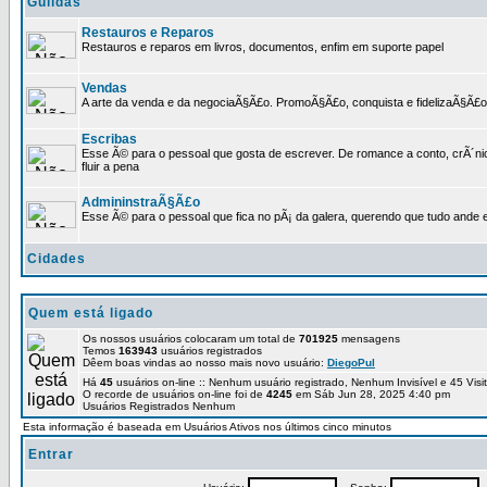
Guildas
Restauros e Reparos
Restauros e reparos em livros, documentos, enfim em suporte papel
Vendas
A arte da venda e da negociaÃ§Ã£o. PromoÃ§Ã£o, conquista e fidelizaÃ§Ã£o 
Escribas
Esse Ã© para o pessoal que gosta de escrever. De romance a conto, crÃ´nica
fluir a pena
AdmininstraÃ§Ã£o
Esse Ã© para o pessoal que fica no pÃ¡ da galera, querendo que tudo ande e
Cidades
Quem está ligado
Os nossos usuários colocaram um total de
701925
mensagens
Temos
163943
usuários registrados
Dêem boas vindas ao nosso mais novo usuário:
DiegoPul
Há
45
usuários on-line :: Nenhum usuário registrado, Nenhum Invisível e 45 Vis
O recorde de usuários on-line foi de
4245
em Sáb Jun 28, 2025 4:40 pm
Usuários Registrados Nenhum
Esta informação é baseada em Usuários Ativos nos últimos cinco minutos
Entrar