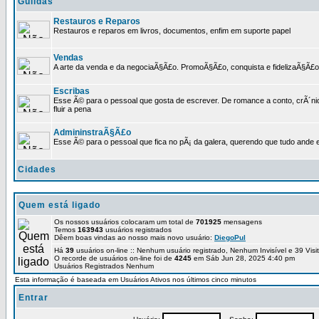
Guildas
Restauros e Reparos
Restauros e reparos em livros, documentos, enfim em suporte papel
Vendas
A arte da venda e da negociaÃ§Ã£o. PromoÃ§Ã£o, conquista e fidelizaÃ§Ã£o 
Escribas
Esse Ã© para o pessoal que gosta de escrever. De romance a conto, crÃ´nica
fluir a pena
AdmininstraÃ§Ã£o
Esse Ã© para o pessoal que fica no pÃ¡ da galera, querendo que tudo ande e
Cidades
Quem está ligado
Os nossos usuários colocaram um total de
701925
mensagens
Temos
163943
usuários registrados
Dêem boas vindas ao nosso mais novo usuário:
DiegoPul
Há
39
usuários on-line :: Nenhum usuário registrado, Nenhum Invisível e 39 Vis
O recorde de usuários on-line foi de
4245
em Sáb Jun 28, 2025 4:40 pm
Usuários Registrados Nenhum
Esta informação é baseada em Usuários Ativos nos últimos cinco minutos
Entrar