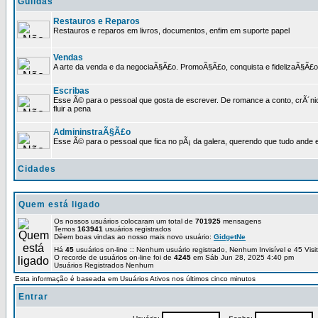
Guildas
Restauros e Reparos
Restauros e reparos em livros, documentos, enfim em suporte papel
Vendas
A arte da venda e da negociaÃ§Ã£o. PromoÃ§Ã£o, conquista e fidelizaÃ§Ã£o 
Escribas
Esse Ã© para o pessoal que gosta de escrever. De romance a conto, crÃ´nica
fluir a pena
AdmininstraÃ§Ã£o
Esse Ã© para o pessoal que fica no pÃ¡ da galera, querendo que tudo ande e
Cidades
Quem está ligado
Os nossos usuários colocaram um total de
701925
mensagens
Temos
163941
usuários registrados
Dêem boas vindas ao nosso mais novo usuário:
GidgetNe
Há
45
usuários on-line :: Nenhum usuário registrado, Nenhum Invisível e 45 Vis
O recorde de usuários on-line foi de
4245
em Sáb Jun 28, 2025 4:40 pm
Usuários Registrados Nenhum
Esta informação é baseada em Usuários Ativos nos últimos cinco minutos
Entrar