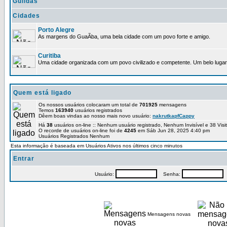
Guildas
Cidades
Porto Alegre
As margens do GuaÃ­ba, uma bela cidade com um povo forte e amigo.
Curitiba
Uma cidade organizada com um povo civilizado e competente. Um belo lugar 
Quem está ligado
Os nossos usuários colocaram um total de
701925
mensagens
Temos
163940
usuários registrados
Dêem boas vindas ao nosso mais novo usuário:
nakrutkapfCappy
Há
38
usuários on-line :: Nenhum usuário registrado, Nenhum Invisível e 38 Vis
O recorde de usuários on-line foi de
4245
em Sáb Jun 28, 2025 4:40 pm
Usuários Registrados Nenhum
Esta informação é baseada em Usuários Ativos nos últimos cinco minutos
Entrar
Usuário:
Senha:
P
Mensagens novas