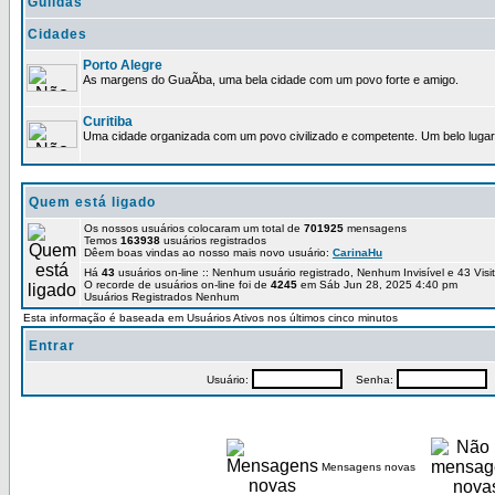
Guildas
Cidades
Porto Alegre
As margens do GuaÃ­ba, uma bela cidade com um povo forte e amigo.
Curitiba
Uma cidade organizada com um povo civilizado e competente. Um belo lugar 
Quem está ligado
Os nossos usuários colocaram um total de
701925
mensagens
Temos
163938
usuários registrados
Dêem boas vindas ao nosso mais novo usuário:
CarinaHu
Há
43
usuários on-line :: Nenhum usuário registrado, Nenhum Invisível e 43 Vis
O recorde de usuários on-line foi de
4245
em Sáb Jun 28, 2025 4:40 pm
Usuários Registrados Nenhum
Esta informação é baseada em Usuários Ativos nos últimos cinco minutos
Entrar
Usuário:
Senha:
P
Mensagens novas