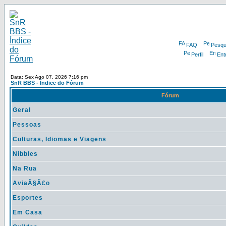
FAQ
Pesqu
Perfil
Ent
Data: Sex Ago 07, 2026 7:16 pm
SnR BBS - Índice do Fórum
Fórum
Geral
Pessoas
Culturas, Idiomas e Viagens
Nibbles
Na Rua
AviaÃ§Ã£o
Esportes
Em Casa