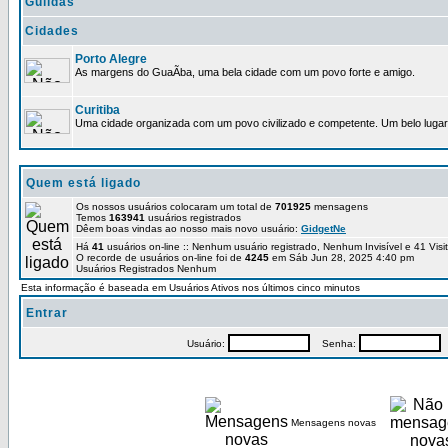
Guildas
Cidades
Porto Alegre
As margens do GuaÃ­ba, uma bela cidade com um povo forte e amigo.
Curitiba
Uma cidade organizada com um povo civilizado e competente. Um belo lugar 
Quem está ligado
Os nossos usuários colocaram um total de
701925
mensagens
Temos
163941
usuários registrados
Dêem boas vindas ao nosso mais novo usuário:
GidgetNe
Há
41
usuários on-line :: Nenhum usuário registrado, Nenhum Invisível e 41 Vis
O recorde de usuários on-line foi de
4245
em Sáb Jun 28, 2025 4:40 pm
Usuários Registrados Nenhum
Esta informação é baseada em Usuários Ativos nos últimos cinco minutos
Entrar
Usuário:
Senha:
P
Mensagens novas