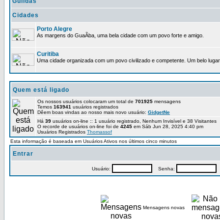
Guildas
Cidades
Porto Alegre
As margens do GuaÃ­ba, uma bela cidade com um povo forte e amigo.
Curitiba
Uma cidade organizada com um povo civilizado e competente. Um belo lugar 
Quem está ligado
Os nossos usuários colocaram um total de
701925
mensagens
Temos
163941
usuários registrados
Dêem boas vindas ao nosso mais novo usuário:
GidgetNe
Há
39
usuários on-line :: 1 usuário registrado, Nenhum Invisível e 38 Visitantes
O recorde de usuários on-line foi de
4245
em Sáb Jun 28, 2025 4:40 pm
Usuários Registrados
Thomassof
Esta informação é baseada em Usuários Ativos nos últimos cinco minutos
Entrar
Usuário:
Senha:
P
Mensagens novas