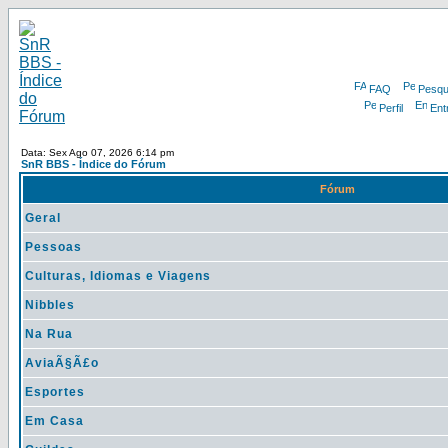
FAQ
Pesqu
Perfil
Ent
Data: Sex Ago 07, 2026 6:14 pm
SnR BBS - Índice do Fórum
Fórum
Geral
Pessoas
Culturas, Idiomas e Viagens
Nibbles
Na Rua
AviaÃ§Ã£o
Esportes
Em Casa