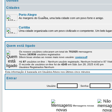
Guildas
Cidades
Porto Alegre
As margens do GuaÃ­ba, uma bela cidade com um povo forte e amigo.
Curitiba
Uma cidade organizada com um povo civilizado e competente. Um belo lugar 
Quem está ligado
Os nossos usuários colocaram um total de
701925
mensagens
Temos
163936
usuários registrados
Dêem boas vindas ao nosso mais novo usuário:
zogipreuff
Há
87
usuários on-line :: Nenhum usuário registrado, Nenhum Invisível e 87 Vis
O recorde de usuários on-line foi de
4245
em Sáb Jun 28, 2025 4:40 pm
Usuários Registrados Nenhum
Esta informação é baseada em Usuários Ativos nos últimos cinco minutos
Entrar
Usuário:
Senha:
P
Mensagens novas