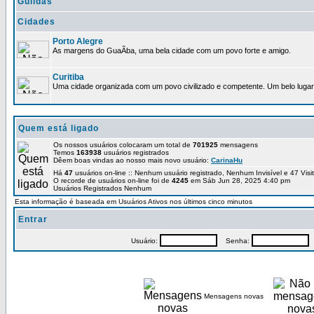
Guildas
Cidades
Porto Alegre
As margens do GuaÃ­ba, uma bela cidade com um povo forte e amigo.
Curitiba
Uma cidade organizada com um povo civilizado e competente. Um belo lugar 
Quem está ligado
Os nossos usuários colocaram um total de
701925
mensagens
Temos
163938
usuários registrados
Dêem boas vindas ao nosso mais novo usuário:
CarinaHu
Há
47
usuários on-line :: Nenhum usuário registrado, Nenhum Invisível e 47 Vis
O recorde de usuários on-line foi de
4245
em Sáb Jun 28, 2025 4:40 pm
Usuários Registrados Nenhum
Esta informação é baseada em Usuários Ativos nos últimos cinco minutos
Entrar
Usuário:
Senha:
P
Mensagens novas