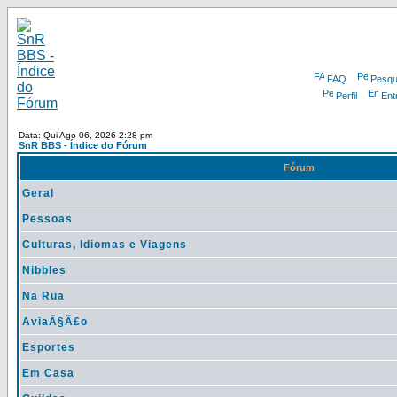
FAQ
Pesqu
Perfil
Ent
Data: Qui Ago 06, 2026 2:28 pm
SnR BBS - Índice do Fórum
Fórum
Geral
Pessoas
Culturas, Idiomas e Viagens
Nibbles
Na Rua
AviaÃ§Ã£o
Esportes
Em Casa