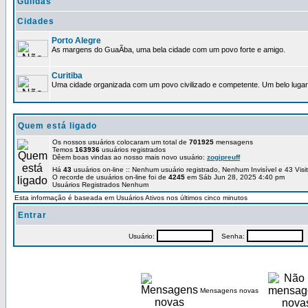
Guildas
Cidades
Porto Alegre
As margens do GuaÃ­ba, uma bela cidade com um povo forte e amigo.
Curitiba
Uma cidade organizada com um povo civilizado e competente. Um belo lugar 
Quem está ligado
Os nossos usuários colocaram um total de
701925
mensagens
Temos
163936
usuários registrados
Dêem boas vindas ao nosso mais novo usuário:
zogipreuff
Há
43
usuários on-line :: Nenhum usuário registrado, Nenhum Invisível e 43 Vis
O recorde de usuários on-line foi de
4245
em Sáb Jun 28, 2025 4:40 pm
Usuários Registrados Nenhum
Esta informação é baseada em Usuários Ativos nos últimos cinco minutos
Entrar
Usuário:
Senha:
P
Mensagens novas