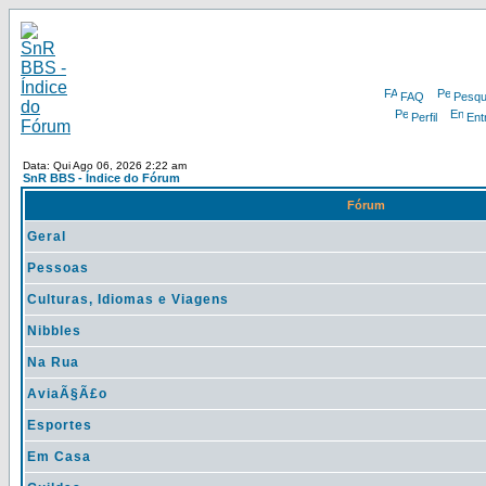
FAQ
Pesqu
Perfil
Ent
Data: Qui Ago 06, 2026 2:22 am
SnR BBS - Índice do Fórum
Fórum
Geral
Pessoas
Culturas, Idiomas e Viagens
Nibbles
Na Rua
AviaÃ§Ã£o
Esportes
Em Casa