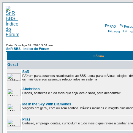
FAQ
Pesqu
Perfil
Ent
Data: Dom Ago 09, 2026 5:51 am
SnR BBS - Índice do Fórum
Fórum
Geral
SnR
FÃ³rum para assuntos relacionados ao BBS. Local para crÃ­ticas, elogios, 
os mais diversos assuntos relacionados ao sistema
Abobrinas
Piadas, besteiras e tudo mais que seja leve e solto, para descontrair
Me in the Sky With Diamonds
Viagens em geral, com ou sem sentido. IdÃ©ias malucas e insights alucinado
Pilas
Dinheiro, emprego, contas, curriculum e tudo mais o que refere a ganhar a v