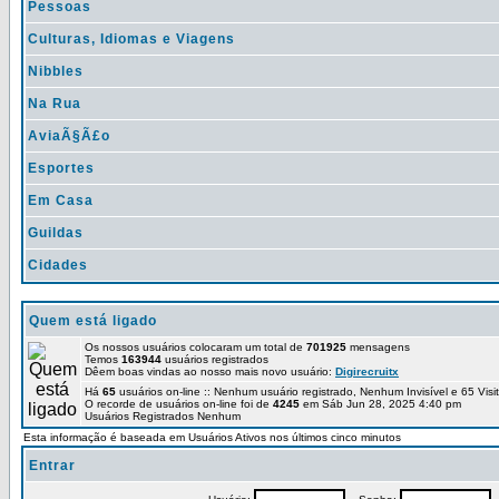
Pessoas
Culturas, Idiomas e Viagens
Nibbles
Na Rua
AviaÃ§Ã£o
Esportes
Em Casa
Guildas
Cidades
Quem está ligado
Os nossos usuários colocaram um total de
701925
mensagens
Temos
163944
usuários registrados
Dêem boas vindas ao nosso mais novo usuário:
Digirecruitx
Há
65
usuários on-line :: Nenhum usuário registrado, Nenhum Invisível e 65 Vis
O recorde de usuários on-line foi de
4245
em Sáb Jun 28, 2025 4:40 pm
Usuários Registrados Nenhum
Esta informação é baseada em Usuários Ativos nos últimos cinco minutos
Entrar