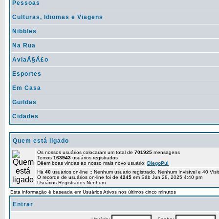
Pessoas
Culturas, Idiomas e Viagens
Nibbles
Na Rua
AviaÃ§Ã£o
Esportes
Em Casa
Guildas
Cidades
Quem está ligado
Os nossos usuários colocaram um total de
701925
mensagens
Temos
163943
usuários registrados
Dêem boas vindas ao nosso mais novo usuário:
DiegoPul
Há
40
usuários on-line :: Nenhum usuário registrado, Nenhum Invisível e 40 Vis
O recorde de usuários on-line foi de
4245
em Sáb Jun 28, 2025 4:40 pm
Usuários Registrados Nenhum
Esta informação é baseada em Usuários Ativos nos últimos cinco minutos
Entrar