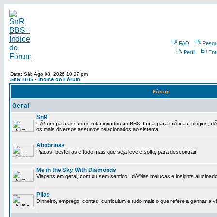
FAQ
Pesqu
Perfil
Ent
Data: Sáb Ago 08, 2026 10:27 pm
SnR BBS - Índice do Fórum
Fórum
Geral
SnR
FÃ³rum para assuntos relacionados ao BBS. Local para crÃ­ticas, elogios, 
os mais diversos assuntos relacionados ao sistema
Abobrinas
Piadas, besteiras e tudo mais que seja leve e solto, para descontrair
Me in the Sky With Diamonds
Viagens em geral, com ou sem sentido. IdÃ©ias malucas e insights alucinado
Pilas
Dinheiro, emprego, contas, curriculum e tudo mais o que refere a ganhar a v